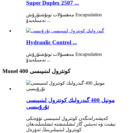
Super Duplex 2507 ...
مەھسۇلات تونۇشتۇرۇش Encapsulation
تەمىنلەيدۇ ...
Hydraulic Control ...
مەھسۇلات تونۇشتۇرۇش Encapsulation
تەمىنلەيدۇ ...
Monel 400 كونترول لىنىيىسى
مونېل 400 گىدرولىك كونترول لىنىيىسى
تۇرۇبىسى
كەپشەرلەنگەن كونترول لىنىيىسى تۆۋەنكى
نېفىت ۋە تەبىئىي گاز ئىشلىتىشتە ئىشلىتىلىدىغان
كونترول لىنىيىلىرىنىڭ ئەۋزەل