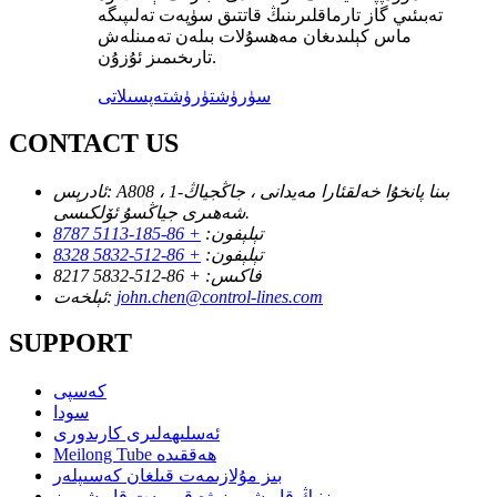
تەبىئىي گاز تارماقلىرىنىڭ قاتتىق سۈپەت تەلىپىگە
ماس كېلىدىغان مەھسۇلات بىلەن تەمىنلەش
تارىخىمىز ئۇزۇن.
سۈرۈشتۈرۈش
تەپسىلاتى
CONTACT US
A808 ، 1-بىنا پانخۇا خەلقئارا مەيدانى ، جاڭجياڭ
ئادرېس:
شەھىرى جياڭسۇ ئۆلكىسى.
تېلېفون:
+ 86-185-5113 8787
تېلېفون:
+ 86-512-5832 8328
فاكىس:
+ 86-512-5832 8217
john.chen@control-lines.com
ئېلخەت:
SUPPORT
كەسپى
سودا
ئەسلىھەلىرى كارىدورى
Meilong Tube ھەققىدە
بىز مۇلازىمەت قىلغان كەسىپلەر
بىزنىڭ قارىشىمىز ۋە قىممەت قارىشىمىز