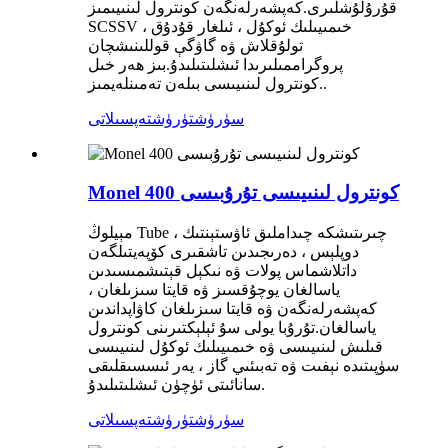
قۇرۇلۇشلىرى.كەپشەرلەنگەن كونترول لىنىيىمىز
SCSSV ، خىمىيىلىك ئوكۇل ، ئىلغار قۇدۇق
تولۇقلاش ۋە گاۋگې قوللىنىشچان
پروگراممىلىرىدا ئىشلىتىلىدۇ.بىز ھەر خىل
كونترول لىنىيىسى بىلەن تەمىنلەيمىز..
سۈرۈشتۈرۈش
تەپسىلاتى
Monel 400 كونترول لىنىيىسى تۇرۇبىسى
مېيلوڭ Tube چىرىتىشكە چىداملىق ئاۋستېنتىك ،
دوپلېس ، دەرىجىدىن تاشقىرى كۆپەيتىلگەن
داتلاشماس پولات ۋە نىكېل قېتىشمىسىدىن
ياسالغان يوچۇقسىز ۋە قايتا سىزىلغان ،
كەپشەرلەنگەن ۋە قايتا سىزىلغان كاۋاپداندىن
ياسالغان.تۇرۇبا يولى سۇ ئېلېكتىرىنى كونترول
قىلىش لىنىيىسى ۋە خىمىيىلىك ئوكۇل لىنىيىسى
سۈپىتىدە نېفىت ۋە تەبىئىي گاز ، يەر ئىسسىقلىقى
سانائىتى ئۈچۈن ئىشلىتىلىدۇ.
سۈرۈشتۈرۈش
تەپسىلاتى