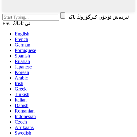
ئىزدەش ئۈچۈن كىرگۈزۈڭ ياكى
ESC نى تاقاڭ
English
French
German
Portuguese
Spanish
Russian
Japanese
Korean
Arabic
Irish
Greek
Turkish
Italian
Danish
Romanian
Indonesian
Czech
Afrikaans
Swedish