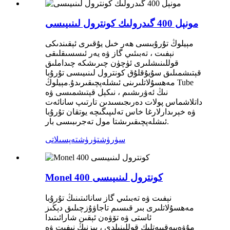
مونېل 400 گىدرولىك كونترول لىنىيىسى
مېيلوڭ تۇرۇبىسى ھەر خىل يۇقىرى ئېقىندىكى
نېفىت ، تەبىئىي گاز ۋە يەر ئىسسىقلىقى
قوللىنىشلىرى ئۈچۈن چىرىشكە چىداملىق
قېتىشمىلىق سۇيۇقلۇق كونترول لىنىيىسى تۇرۇبا
مەھسۇلاتلىرىنى ئىشلەپچىقىرىدۇ.مېيلوڭ Tube
نىڭ ئەۋرىشىم ، نىكېل قېتىشمىسى ۋە
داتلاشماس پولات دەرىجىسىدىن تارتىپ سانائەت
ۋە خېرىدارلارغا خاس تەلىپىگىچە يوتقان تۇرۇبا
ئىشلەپچىقىرىشتا مول تەجرىبىسى بار.
سۈرۈشتۈرۈش
تەپسىلاتى
Monel 400 كونترول لىنىيىسى
نېفىت ۋە تەبىئىي گاز سانائىتىنىڭ تۇرۇبا
مەھسۇلاتلىرى بىر قىسىم تاجاۋۇزچىلىق دېڭىز
ئاستى ۋە تۆۋەن ئېقىن شارائىتىدا
مۇۋەپپەقىيەتلىك قوللىنىلدى ، بىزنىڭ نېفىت ۋە