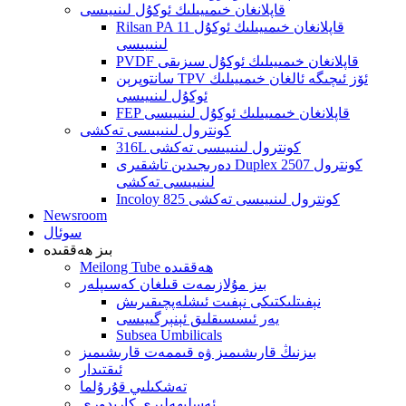
قاپلانغان خىمىيىلىك ئوكۇل لىنىيىسى
Rilsan PA 11 قاپلانغان خىمىيىلىك ئوكۇل
لىنىيىسى
PVDF قاپلانغان خىمىيىلىك ئوكۇل سىزىقى
سانتوپرېن TPV ئۆز ئىچىگە ئالغان خىمىيىلىك
ئوكۇل لىنىيىسى
FEP قاپلانغان خىمىيىلىك ئوكۇل لىنىيىسى
كونترول لىنىيىسى تەكشى
316L كونترول لىنىيىسى تەكشى
دەرىجىدىن تاشقىرى Duplex 2507 كونترول
لىنىيىسى تەكشى
Incoloy 825 كونترول لىنىيىسى تەكشى
Newsroom
سوئال
بىز ھەققىدە
Meilong Tube ھەققىدە
بىز مۇلازىمەت قىلغان كەسىپلەر
نېفىتلىكتىكى نېفىت ئىشلەپچىقىرىش
يەر ئىسسىقلىق ئېنېرگىيىسى
Subsea Umbilicals
بىزنىڭ قارىشىمىز ۋە قىممەت قارىشىمىز
ئىقتىدار
تەشكىلىي قۇرۇلما
ئەسلىھەلىرى كارىدورى