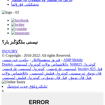
تەشكىلىي قۇرۇلما
نېمىنى بىلگۈڭىز بار؟
INQUIRY
© Copyright - 2010-2022: All rights Reserved.
AMP Mobile
-
قىزىق مەھسۇلاتلار
-
بېكەت خەرىتىسى
N08825 كونترول
,
Duplex داتلاشماس پولات كونترول لىنىيىسى
Incoloy 825 قىل
,
لىنىيىسى تۇرۇبىسى
,
كونترول لىنىيىسى تۇرۇبىسى
قان تومۇر تىزمىسىنى كونترول قىلىش لىنىيىسى
,
داتلاشماس پولات
,
قىل قان تومۇر
,
قىل قان تومۇرنى كونترول قىلىش لىنىيىسى
ئېلېكترونلۇق خەت ئەۋەتىڭ
x