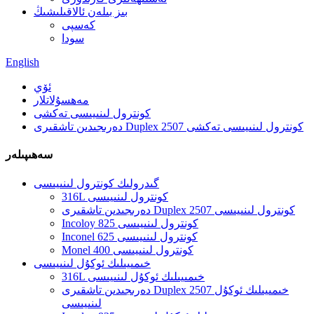
بىز بىلەن ئالاقىلىشىڭ
كەسپى
سودا
English
ئۆي
مەھسۇلاتلار
كونترول لىنىيىسى تەكشى
دەرىجىدىن تاشقىرى Duplex 2507 كونترول لىنىيىسى تەكشى
سەھىپىلەر
گىدرولىك كونترول لىنىيىسى
316L كونترول لىنىيىسى
دەرىجىدىن تاشقىرى Duplex 2507 كونترول لىنىيىسى
Incoloy 825 كونترول لىنىيىسى
Inconel 625 كونترول لىنىيىسى
Monel 400 كونترول لىنىيىسى
خىمىيىلىك ئوكۇل لىنىيىسى
316L خىمىيىلىك ئوكۇل لىنىيىسى
دەرىجىدىن تاشقىرى Duplex 2507 خىمىيىلىك ئوكۇل
لىنىيىسى