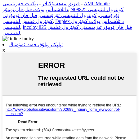
AMP Mobile
-
قىزىق مەھسۇلاتلار
-
بېكەت خەرىتىسى
N08825 كونترول لىنىيىسى
,
داتلاشماس پولات قىل قان تومۇر
تۇرۇبىسى
,
كونترول لىنىيىسى تۇرۇبىسى
,
قىل قان تومۇرنى
Duplex داتلاشماس پولات كونترول
,
كونترول قىلىش لىنىيىسى
Incoloy 825 قىل قان تومۇر تىزمىسىنى كونترول قىلىش
,
لىنىيىسى
,
لىنىيىسى
ئېلېكترونلۇق خەت ئەۋەتىڭ
x