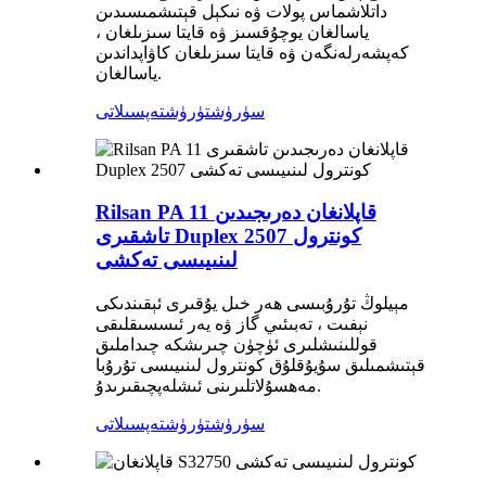
داتلاشماس پولات ۋە نىكېل قېتىشمىسىدىن
ياسالغان يوچۇقسىز ۋە قايتا سىزىلغان ،
كەپشەرلەنگەن ۋە قايتا سىزىلغان كاۋاپداندىن
ياسالغان.
سۈرۈشتۈرۈش
تەپسىلاتى
Rilsan PA 11 قاپلانغان دەرىجىدىن
تاشقىرى Duplex 2507 كونترول
لىنىيىسى تەكشى
مېيلوڭ تۇرۇبىسى ھەر خىل يۇقىرى ئېقىندىكى
نېفىت ، تەبىئىي گاز ۋە يەر ئىسسىقلىقى
قوللىنىشلىرى ئۈچۈن چىرىشكە چىداملىق
قېتىشمىلىق سۇيۇقلۇق كونترول لىنىيىسى تۇرۇبا
مەھسۇلاتلىرىنى ئىشلەپچىقىرىدۇ.
سۈرۈشتۈرۈش
تەپسىلاتى