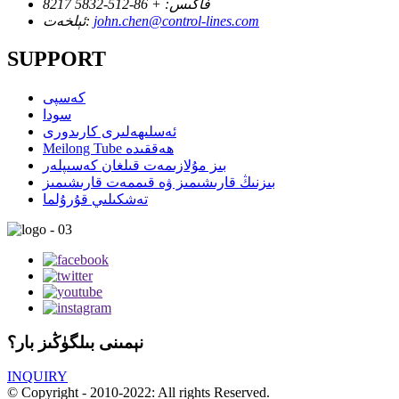
فاكىس:
+ 86-512-5832 8217
john.chen@control-lines.com
ئېلخەت:
SUPPORT
كەسپى
سودا
ئەسلىھەلىرى كارىدورى
Meilong Tube ھەققىدە
بىز مۇلازىمەت قىلغان كەسىپلەر
بىزنىڭ قارىشىمىز ۋە قىممەت قارىشىمىز
تەشكىلىي قۇرۇلما
نېمىنى بىلگۈڭىز بار؟
INQUIRY
© Copyright - 2010-2022: All rights Reserved.