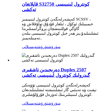
قاپلانغان S32750 كونترول لىنىيىسى
تەكشى
كەپشەرلەنگەن كونترول لىنىيىمىز SCSSV ،
خىمىيىلىك ئوكۇل ، ئىلغار قۇدۇق تولۇقلاش ۋە
گاۋگې قوللىنىشچان پروگراممىلىرىدا
ئىشلىتىلىدۇ.بىز ھەر خىل كونترول لىنىيىسى بىلەن
تەمىنلەيمىز..
سۈرۈشتۈرۈش
تەپسىلاتى
دەرىجىدىن تاشقىرى Duplex 2507
گىدرولىك كونترول لىنىيىسى تەكشى
كەپشەرلەنگەن كونترول لىنىيىسى تۆۋەنكى
نېفىت ۋە تەبىئىي گاز ئىشلىتىشتە ئىشلىتىلىدىغان
كونترول لىنىيىلىرىنىڭ ئەۋزەل قۇرۇلۇشلىرى.
سۈرۈشتۈرۈش
تەپسىلاتى