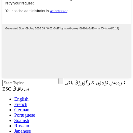
ئىزدەش ئۈچۈن كىرگۈزۈڭ ياكى
ESC نى تاقاڭ
English
French
German
Portuguese
Spanish
Russian
Japanese