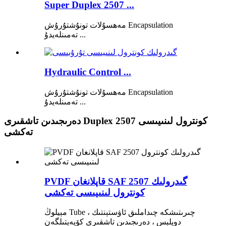
Super Duplex 2507 ...
مەھسۇلات تونۇشتۇرۇش Encapsulation
تەمىنلەيدۇ ...
Hydraulic Control ...
مەھسۇلات تونۇشتۇرۇش Encapsulation
تەمىنلەيدۇ ...
دەرىجىدىن تاشقىرى Duplex 2507 كونترول لىنىيىسى
تەكشى
PVDF قاپلانغان SAF 2507 گىدرولىك
كونترول لىنىيىسى تەكشى
مېيلوڭ Tube چىرىتىشكە چىداملىق ئاۋستېنتىك ،
دوپلېس ، دەرىجىدىن تاشقىرى كۆپەيتىلگەن