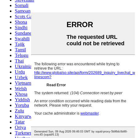
Somali
Samoan
Scots Gaelic
Shona
Sindhi
Sundanese
Swahili
Tajik
Tamil
Telugu
Thai
Ukrainian
Urdu
Uzbek
Vietnamese
Welsh
Xhosa
Yiddish
Yoruba
Zulu
Kinyarwanda
Tatar
Oriya
Turkmen