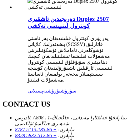
دەرىجىدىن تاشقىرى Duplex 2507
كونترول لىنىيىسى تەكشى
يەر يۈزى كونترول قىلىنىدىغان يەر ئاستى
بىخەتەرلىك كلاپانى (SCSSV) قاتارلىق
تۆشۈكلەرنى تاماملاش ئۈسكۈنىلىرىنى
مەشغۇلات قىلىشقا ئىشلىتىلىدىغان كىچىك
دىئامېتىرى سۇيۇقلۇق لىنىيىسى.كونترول
لىنىيىسى ئارقىلىق باشقۇرۇلىدىغان كۆپىنچە
سىستېمىلار بىخەتەر بولمىغان ئاساستا
مەشغۇلات قىلىدۇ.
سۈرۈشتۈرۈش
تەپسىلاتى
CONTACT US
A808 ، 1-بىنا پانخۇا خەلقئارا مەيدانى ، جاڭجياڭ
ئادرېس:
شەھىرى جياڭسۇ ئۆلكىسى.
تېلېفون:
+ 86-185-5113 8787
تېلېفون:
+ 86-512-5832 8328