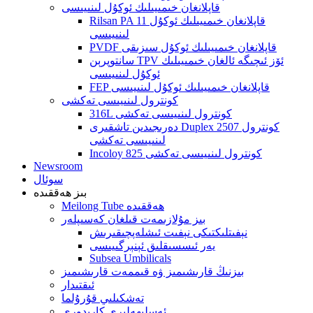
قاپلانغان خىمىيىلىك ئوكۇل لىنىيىسى
Rilsan PA 11 قاپلانغان خىمىيىلىك ئوكۇل
لىنىيىسى
PVDF قاپلانغان خىمىيىلىك ئوكۇل سىزىقى
سانتوپرېن TPV ئۆز ئىچىگە ئالغان خىمىيىلىك
ئوكۇل لىنىيىسى
FEP قاپلانغان خىمىيىلىك ئوكۇل لىنىيىسى
كونترول لىنىيىسى تەكشى
316L كونترول لىنىيىسى تەكشى
دەرىجىدىن تاشقىرى Duplex 2507 كونترول
لىنىيىسى تەكشى
Incoloy 825 كونترول لىنىيىسى تەكشى
Newsroom
سوئال
بىز ھەققىدە
Meilong Tube ھەققىدە
بىز مۇلازىمەت قىلغان كەسىپلەر
نېفىتلىكتىكى نېفىت ئىشلەپچىقىرىش
يەر ئىسسىقلىق ئېنېرگىيىسى
Subsea Umbilicals
بىزنىڭ قارىشىمىز ۋە قىممەت قارىشىمىز
ئىقتىدار
تەشكىلىي قۇرۇلما
ئەسلىھەلىرى كارىدورى