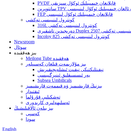
PVDF قاپلانغان خىمىيىلىك ئوكۇل سىزىقى
 ئۆز ئىچىگە ئالغان خىمىيىلىك ئوكۇل لىنىيىسى
FEP قاپلانغان خىمىيىلىك ئوكۇل لىنىيىسى
كونترول لىنىيىسى تەكشى
316L كونترول لىنىيىسى تەكشى
Duplex 2 كونترول لىنىيىسى تەكشى
Incoloy 825 كونترول لىنىيىسى تەكشى
Newsroom
سوئال
بىز ھەققىدە
Meilong Tube ھەققىدە
بىز مۇلازىمەت قىلغان كەسىپلەر
نېفىتلىكتىكى نېفىت ئىشلەپچىقىرىش
يەر ئىسسىقلىق ئېنېرگىيىسى
Subsea Umbilicals
بىزنىڭ قارىشىمىز ۋە قىممەت قارىشىمىز
ئىقتىدار
تەشكىلىي قۇرۇلما
ئەسلىھەلىرى كارىدورى
بىز بىلەن ئالاقىلىشىڭ
كەسپى
سودا
English