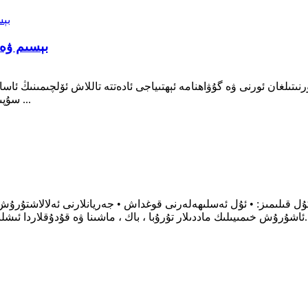
بېسىم ۋە ت
ئورنىتىلغان ئورنى ۋە گۇۋاھنامە ئېھتىياجى ئادەتتە تاللاش ئۆلچىمىنىڭ 
سۇپىلاردا ئىشلىتىلىدۇ ، بۇ يەردە ئېغىرلىق ئىنتايىن مۇھىم.سىنك ...
ئوكۇل قىلىمىز: • ئۇل ئەسلىھەلەرنى قوغداش • جەريانلارنى ئەلالاشتۇرۇش
ئاشۇرۇش خىمىيىلىك ماددىلار تۇرۇبا ، باك ، ماشىنا ۋە قۇدۇقلاردا ئىشلىتىلىدۇ.بىللە كېلىدىغان خەتەردىن ساقلىنىش تولىمۇ مۇھىم.