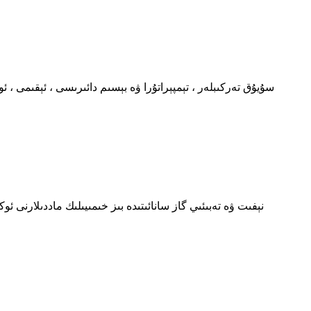
سۇيۇق تەركىبلەر ، تېمپېراتۇرا ۋە بېسىم دائىرىسى ، ئېقىمى ، 
نېفىت ۋە تەبىئىي گاز سانائىتىدە بىز خىمىيىلىك ماددىلارنى 