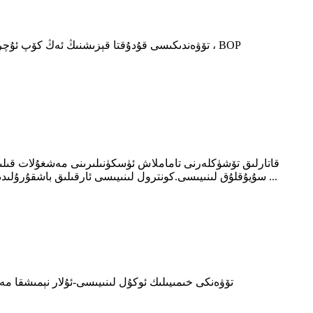
تۆۋەندىكىسى قۇدۇقتا قېزىشنىڭ ئەڭ كۆپ ئۇچرايدى
سۇيۇقلۇق لىنىيىسى.كونترول لىنىيىسى ئارقىلىق باشقۇرۇلىدىغان كۆپىنچە سىستېمىلار بىخەتەر بولمىغان ئاساستا مەشغۇلات قىلىدۇ.بۇ ھالەتتە ، كونترول لىنىيىسى يەنىلا بېسىم ھالەتتە تۇرىدۇ ...