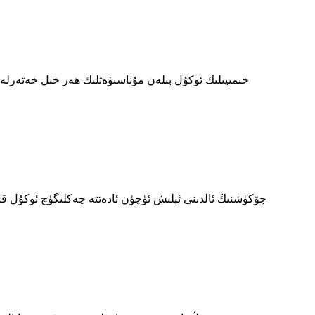
خىمىيىلىك ئوكۇل بىلەن مۇناسىۋەتلىك ھەر خىل خەتەرلەر 
چۆكۈشنىڭ ئالدىنى ئېلىش ئۈچۈن ئادەتتە چەكلىگۈچ ئوكۇل قىلىنى