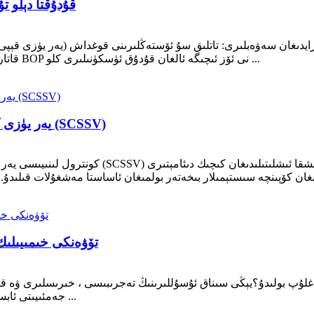
قۇدۇقتا دېلو 
غان سەۋەبلىرى: تاتلىق سۇ ئۆستەڭلىرىنى قوغداش (يەر يۈزى قېپى) قۇدۇق
قاتارلىقلار بېسىم پۈتۈنلۈكى بىلەن تەمىنلەيدۇ ، بۇنداق بولغاندا BOP نى ئۆز ئىچىگە ئالغان قۇدۇق ئۈسكۈنىلىرى كلو ...
يەر يۈزى كونترول قىلىنغان يەر ئاستى بىخەتەرلىك كلاپانى (SCSSV)
كونترول لىنىيىسى يەر يۈزى كونترول قىلىنىدىغان يەر 
تۆۋەنكى خىمىيىلىك
جەمئىيىتى ئابستراكت ستاتويل بىر قانچە ساھەدە مەشغۇلات قىلىۋاتقان ...