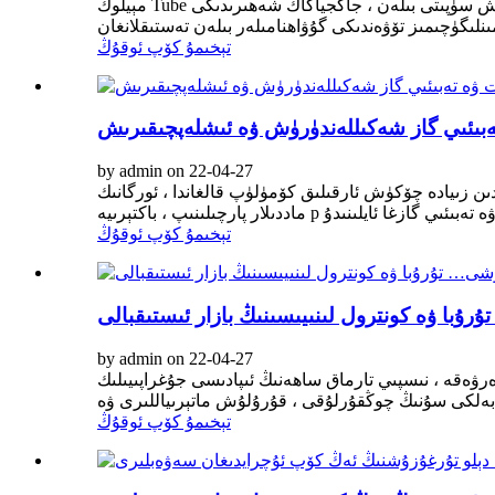
مېيلوڭ Tube نىڭ ئەڭ چوڭ تەمىنلىگۈچىسى بولۇش سۈپىتى بىلەن ، جاڭجياگاڭ شەھىرىدىكى POSCO نىڭ تارمىقى ، تۇرۇبا يولىمىزنى يۇقىرى ساپالىق داتلاشماس پولات بىلەن
تېخىمۇ كۆپ ئوقۇڭ
ەبىئىي گاز شەكىللەندۈرۈش ۋە ئىشلەپچىقىرىش
by admin on 22-04-27
دىن زىيادە چۆكۈش ئارقىلىق كۆمۈلۈپ قالغاندا ، ئورگانىك
تېخىمۇ كۆپ ئوقۇڭ
رۇبا ۋە كونترول لىنىيىسىنىڭ بازار ئىستىقبالى
by admin on 22-04-27
دەرۋەقە ، نىسپىي تارماق ساھەنىڭ ئىپادىسى جۇغراپىيىلىك
تېخىمۇ كۆپ ئوقۇڭ