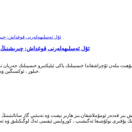
ئۇل ئەسلىھەلەرنى قوغداش: چىرىشنىڭ ئ
ىلەن ئۇچراشقاندا خىمىيىلىك ياكى ئېلېكتىرو خىمىيىلىك جەريان تەرىپىدىن ئاست
خىلور ، ئوكسىگېن ۋە باكتېرىيە.نېفىت ياكى تەبىئىي گاز «ئاچچىق» دەپ ئاتىلىدۇ.
 بىر قەدەر ئومۇملاشقان.بىز ھازىر نېفىت ۋە تەبىئىي گاز سانائىتىنىڭ س