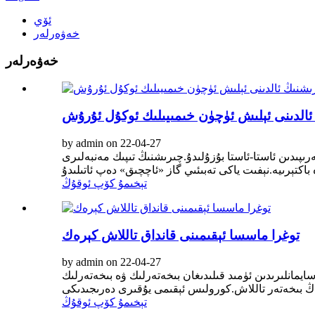
ئۆي
خەۋەرلەر
خەۋەرلەر
الدىنى ئېلىش ئۈچۈن خىمىيىلىك ئوكۇل ئۇرۇش
by admin on 22-04-27
ا-ئاستا بۇزۇلىدۇ.چىرىشنىڭ تىپىك مەنبەلىرى pH ، CO2 ، H2S ،
تېخىمۇ كۆپ ئوقۇڭ
توغرا ماسسا ئېقىمىنى قانداق تاللاش كېرەك
by admin on 22-04-27
ايمانلىرىدىن ئۈمىد قىلىدىغان بىخەتەرلىك ۋە بىخەتەرلىك
تېخىمۇ كۆپ ئوقۇڭ