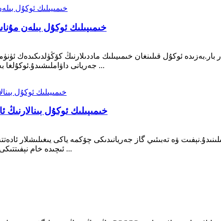
خىمىيىلىك ئوكۇل بىلەن مۇنا
بار.بەزىدە ئوكۇل قىلىنغان خىمىيىلىك ماددىلارنىڭ كۆڭۈلدىكىدەك ئۈن
جەريانى داۋاملىشىدۇ.ئوكۇلغا بەك كۆپ بېسىم ئىشلىتىلگەن ئەھۋال ئاستىدا ، مەھسۇلات ...
خىمىيىلىك ئوكۇل بىنالارنىڭ ئا
دۇ.نېفىت ۋە تەبىئىي گاز جەريانىدىكى چۆكمە ياكى يىغىلىشلار ئادەتتە ئا
ئىچىدە خام نېفىتتىكى ئەڭ ئېغىر مولېكۇلا بار.ئۇلار ئەمەل قىلغاندا ، تۇرۇبا يولى ...