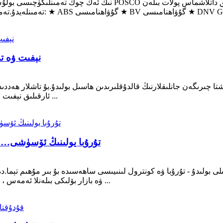
تەستىقلانغان: ★ ABS گۇۋاھنامىسى ★ BV گۇۋاھنامىسى ★ DNV GL Certi ...
نېفىت ۋە ت
شتا چىرىگەن جانلىقلارنىڭ قالدۇقلىرىدىن ھاسىل بولىدۇ.بۇ تاشلار ھەددى
ماددىلار پارچىلىنىپ ، باكتېرىيە p ئارقىلىق نېفىت ۋە تەبىئىي گازغا ئايلىنىدۇ ...
تۇرۇبا يولىنىڭ ئۆسۈشى… تۇ
لى بولىدۇ - تۇرۇبا ۋە كونترول لىنىيىسى ساھەسىدە بۇ بىر مۇھىم تېما.
ۋە بازار بۆلىكى بىلەنلا ئەمەس ، بەلكى سۇنىڭ چوڭقۇرلۇقى ، قۇرۇلۇش ماتېرىياللىرى ۋە ...