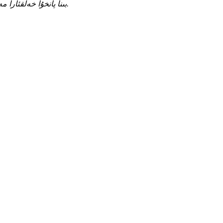
A808 ، 1-بىنا پانخۇا خەلقئارا مەيدانى ، جاڭجياڭ شەھىرى جياڭسۇ ئۆلكىسى.