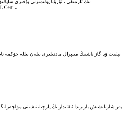
تەمىنلەيدۇ.تەمىنلىگۈچىمىز تۆۋەندىكى گۇۋاھنامىلەر بىلەن 
نېفىت ۋە گاز تاشنىڭ مىنېرال ماددىلىرى بىلەن بىللە چۆكمە تا
يەر شارىلىشىش بازىرىدا ئىقتىدارنىڭ پارچىلىنىشىنى مۆلچەرلىگى