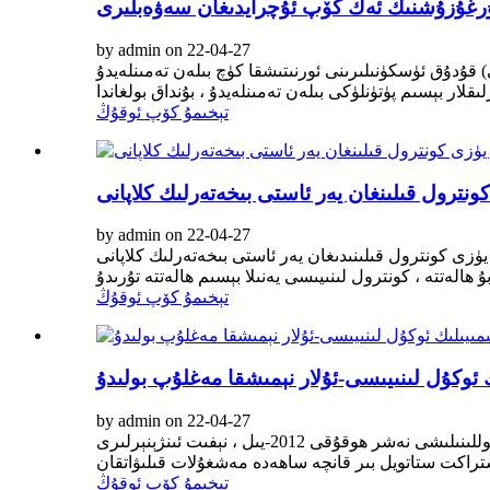
تۇرغۇزۇشنىڭ ئەڭ كۆپ ئۇچرايدىغان سەۋەبلىرى
by admin on 22-04-27
 ئۈسكۈنىلىرىنى ئورنىتىشقا كۈچ بىلەن تەمىنلەيدۇ ، BOP
تېخىمۇ كۆپ ئوقۇڭ
by admin on 22-04-27
ئاستى بىخەتەرلىك كلاپانى (SCSSV) قاتارلىق تۆشۈكلەرنى تاماملاش ئۈسكۈنىلىرىنى مەشغۇلات قىلىشقا ئىشلىتىلىدىغان كىچىك دىئامېتىرى
تېخىمۇ كۆپ ئوقۇڭ
 ئوكۇل لىنىيىسى-ئۇلار نېمىشقا مەغلۇپ بولىدۇ
by admin on 22-04-27
تۆۋەنكى خىمىيىلىك ئوكۇل لىنىيىسى-ئۇلار نېمىشقا مەغلۇپ بولىدۇ؟يېڭى سىناق ئۇسۇللىرىنىڭ تەجرىبىسى ، خىرىسلىرى ۋە قوللىنىلىشى نەشر ھوقۇقى 2012-يىل ، نېفىت ئىنژېنېرلىرى
تېخىمۇ كۆپ ئوقۇڭ