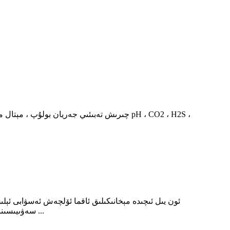
چىرىش تەبىئىي جەريان بولۇپ ، مېتال مۇھىت ب
ئون يىل ئىچىدە مېخانىكىلىق ئاقما ئۆلچەش ئەسۋابى ئېلىش
سەۋىيىسىنىڭ يۇقىرى بولۇشىغا ئەگىشىپ ، كورولىس ئېقىمى ئەڭ لوگىكىلىق ۋە ئەڭ بىخەتەر تاللاش.كورولىس ئېقىمى يۇقىرى دەرىجىدىكى ...