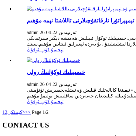
ېمپېراتۇرا تارقاتقۇچىلارنى تاللاشتا نېمە مۇھىم
admin تەرىپىدىن 22-04-26
ئاساسى.خىمىيىلىك ئوكۇل تېيىلىش ھەمىشە دېڭىز سىرتىدىكى
تېخىمۇ كۆپ ئوقۇڭ
خىمىيىلىك ئوكۇلنىڭ رولى
admin تەرىپىدىن 22-04-26
 • ئېقىنغا كاپالەتلىك قىلىش ۋە ئىشلەپچىقىرىش ئۈنۈمىنى
تېخىمۇ كۆپ ئوقۇڭ
Page 1/2
>>
كېيىنكى>
2
1
CONTACT US