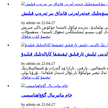
سىۋەتلىك خەتەرلەرنى قانداق بىر تەرەپ قىلىش
by admin on 22-04-27
ۈمى بولمايدۇ ، بەزىدە ئوكۇل ئاستىدا چۆكۈش ياكى چىرىش
تېخىمۇ كۆپ ئوقۇڭ
لدىنى ئېلىش ئارقىلىق ئېقىشقا كاپالەتلىك قىلىدۇ
by admin on 22-04-27
سفالتېن ، پارفىن ، تارازا ۋە گىدرات.بۇ ئاسفالتېنلارنىڭ
تېخىمۇ كۆپ ئوقۇڭ
خام ماتېرىيال گۇۋاھنامىسى
by admin on 22-04-27