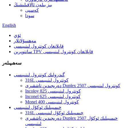
بىز بىلەن ئالاقىلىشىڭ
كەسپى
سودا
English
ئۆي
مەھسۇلاتلار
قاپلانغان كونترول لىنىيىسى
سانتوپرېن TPV قاپلانغان كونترول لىنىيىسى
سەھىپىلەر
گىدرولىك كونترول لىنىيىسى
316L كونترول لىنىيىسى
دەرىجىدىن تاشقىرى Duplex 2507 كونترول لىنىيىسى
Incoloy 825 كونترول لىنىيىسى
Inconel 625 كونترول لىنىيىسى
Monel 400 كونترول لىنىيىسى
خىمىيىلىك ئوكۇل لىنىيىسى
316L خىمىيىلىك ئوكۇل لىنىيىسى
دەرىجىدىن تاشقىرى Duplex 2507 خىمىيىلىك ئوكۇل
لىنىيىسى