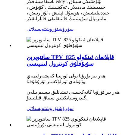
باشقا سىناقلار eddy نۆۋەتتىكى سىناق ،
خىمىيىلىك ماددىلار ، تەكشىلىك ، كۆيۈش ،
جىددىيلىشىش ، ھوسۇل ئېلىش ، ئۇزارتىش ،
ماتېرىيال سۈپىتىنىڭ قاتتىقلىقى قاتارلىقلار.
سۈرۈشتۈرۈش
تەپسىلاتى
سانتوپرېن TPV قاپلانغان ئىنكولو 825 ​​
سۇيۇقلۇق كونترول لىنىيىسى
ھەر بىر تۇرۇبا يولى ئوربىتا كەپشەرلىمەي
پۈتۈنلەي ئۈزلۈكسىز ئۇزۇنلۇقتا.
ھەر بىر تۇرۇبا كاتەكچىسى نىشانلىق بېسىم بىلەن
گىدروستاتكىلىق سىناق قىلىنىدۇ.
سۈرۈشتۈرۈش
تەپسىلاتى