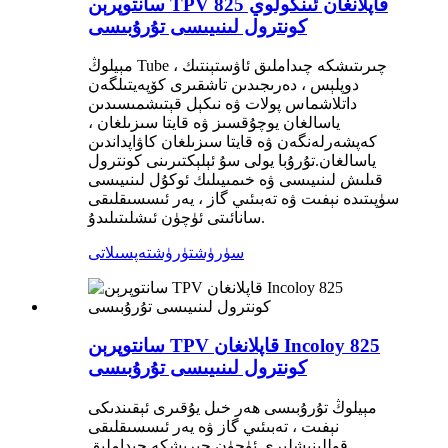
سانتوپرېن TPV قاپلانغان ئىنكولوي 825
كونترول لىنىيىسى تۇرۇبىسى
مېيلوڭ Tube چىرىتىشكە چىداملىق ئاۋستېنتىك ،
دوپلېس ، دەرىجىدىن تاشقىرى كۆپەيتىلگەن
داتلاشماس پولات ۋە نىكېل قېتىشمىسىدىن
ياسالغان يوچۇقسىز ۋە قايتا سىزىلغان ،
كەپشەرلەنگەن ۋە قايتا سىزىلغان كاۋاپداندىن
ياسالغان.تۇرۇبا يولى سۇ ئېلېكتىرىنى كونترول
قىلىش لىنىيىسى ۋە خىمىيىلىك ئوكۇل لىنىيىسى
سۈپىتىدە نېفىت ۋە تەبىئىي گاز ، يەر ئىسسىقلىقى
سانائىتى ئۈچۈن ئىشلىتىلىدۇ.
سۈرۈشتۈرۈش
تەپسىلاتى
سانتوپرېن TPV قاپلانغان Incoloy 825
كونترول لىنىيىسى تۇرۇبىسى
مېيلوڭ تۇرۇبىسى ھەر خىل يۇقىرى ئېقىندىكى
نېفىت ، تەبىئىي گاز ۋە يەر ئىسسىقلىقى
قوللىنىشلىرى ئۈچۈن چىرىشكە چىداملىق