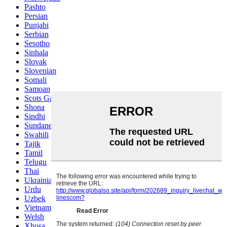
Pashto
Persian
Punjabi
Serbian
Sesotho
Sinhala
Slovak
Slovenian
Somali
Samoan
Scots Gaelic
Shona
Sindhi
Sundanese
Swahili
Tajik
Tamil
Telugu
Thai
Ukrainian
Urdu
Uzbek
Vietnamese
Welsh
Xhosa