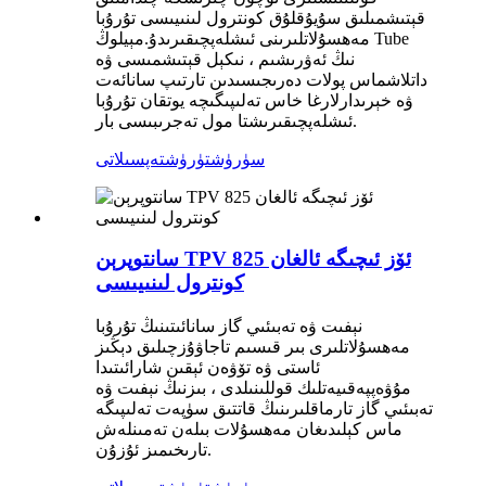
قېتىشمىلىق سۇيۇقلۇق كونترول لىنىيىسى تۇرۇبا
مەھسۇلاتلىرىنى ئىشلەپچىقىرىدۇ.مېيلوڭ Tube
نىڭ ئەۋرىشىم ، نىكېل قېتىشمىسى ۋە
داتلاشماس پولات دەرىجىسىدىن تارتىپ سانائەت
ۋە خېرىدارلارغا خاس تەلىپىگىچە يوتقان تۇرۇبا
ئىشلەپچىقىرىشتا مول تەجرىبىسى بار.
سۈرۈشتۈرۈش
تەپسىلاتى
سانتوپرېن TPV ئۆز ئىچىگە ئالغان 825
كونترول لىنىيىسى
نېفىت ۋە تەبىئىي گاز سانائىتىنىڭ تۇرۇبا
مەھسۇلاتلىرى بىر قىسىم تاجاۋۇزچىلىق دېڭىز
ئاستى ۋە تۆۋەن ئېقىن شارائىتىدا
مۇۋەپپەقىيەتلىك قوللىنىلدى ، بىزنىڭ نېفىت ۋە
تەبىئىي گاز تارماقلىرىنىڭ قاتتىق سۈپەت تەلىپىگە
ماس كېلىدىغان مەھسۇلات بىلەن تەمىنلەش
تارىخىمىز ئۇزۇن.