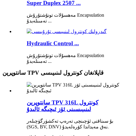
Super Duplex 2507 ...
مەھسۇلات تونۇشتۇرۇش Encapsulation
تەمىنلەيدۇ ...
Hydraulic Control ...
مەھسۇلات تونۇشتۇرۇش Encapsulation
تەمىنلەيدۇ ...
سانتوپرېن TPV قاپلانغان كونترول لىنىيىسى
سانتوپرېن TPV 316L كونترول
لىنىيىسىنى ئۆز ئىچىگە ئالىدۇ
بۇ سىناقنى ئۈچىنچى تەرەپ تەكشۈرگۈچىلەر
(SGS, BV, DNV) نەق مەيداندا كۆرەلەيدۇ.