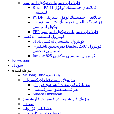
قاپلانغان خىمىيىلىك ئوكۇل لىنىيىسى
Rilsan PA 11 قاپلانغان خىمىيىلىك ئوكۇل
لىنىيىسى
PVDF قاپلانغان خىمىيىلىك ئوكۇل سىزىقى
سانتوپرېن TPV ئۆز ئىچىگە ئالغان خىمىيىلىك
ئوكۇل لىنىيىسى
FEP قاپلانغان خىمىيىلىك ئوكۇل لىنىيىسى
كونترول لىنىيىسى تەكشى
316L كونترول لىنىيىسى تەكشى
دەرىجىدىن تاشقىرى Duplex 2507 كونترول
لىنىيىسى تەكشى
Incoloy 825 كونترول لىنىيىسى تەكشى
Newsroom
سوئال
بىز ھەققىدە
Meilong Tube ھەققىدە
بىز مۇلازىمەت قىلغان كەسىپلەر
نېفىتلىكتىكى نېفىت ئىشلەپچىقىرىش
يەر ئىسسىقلىق ئېنېرگىيىسى
Subsea Umbilicals
بىزنىڭ قارىشىمىز ۋە قىممەت قارىشىمىز
ئىقتىدار
تەشكىلىي قۇرۇلما
ئەسلىھەلىرى كارىدورى