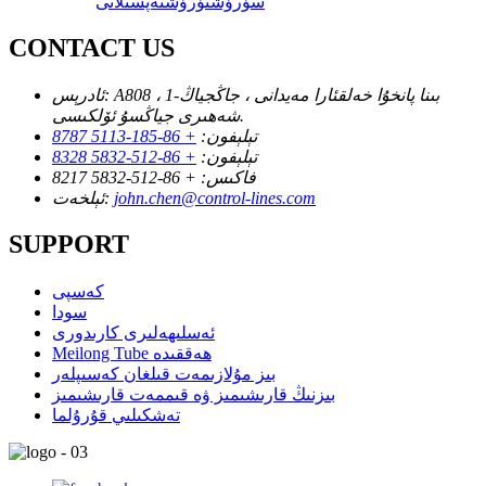
سۈرۈشتۈرۈش
تەپسىلاتى
CONTACT US
A808 ، 1-بىنا پانخۇا خەلقئارا مەيدانى ، جاڭجياڭ
ئادرېس:
شەھىرى جياڭسۇ ئۆلكىسى.
تېلېفون:
+ 86-185-5113 8787
تېلېفون:
+ 86-512-5832 8328
فاكىس:
+ 86-512-5832 8217
john.chen@control-lines.com
ئېلخەت:
SUPPORT
كەسپى
سودا
ئەسلىھەلىرى كارىدورى
Meilong Tube ھەققىدە
بىز مۇلازىمەت قىلغان كەسىپلەر
بىزنىڭ قارىشىمىز ۋە قىممەت قارىشىمىز
تەشكىلىي قۇرۇلما