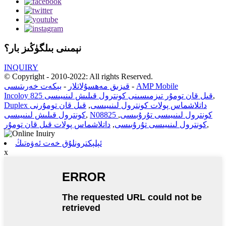
نېمىنى بىلگۈڭىز بار؟
INQUIRY
© Copyright - 2010-2022: All rights Reserved.
AMP Mobile
-
قىزىق مەھسۇلاتلار
-
بېكەت خەرىتىسى
,
Incoloy 825 قىل قان تومۇر تىزمىسىنى كونترول قىلىش لىنىيىسى
Duplex داتلاشماس پولات كونترول لىنىيىسى
,
قىل قان تومۇرنى
N08825 كونترول لىنىيىسى تۇرۇبىسى
,
,
كونترول قىلىش لىنىيىسى
,
كونترول لىنىيىسى تۇرۇبىسى
,
داتلاشماس پولات قىل قان تومۇر
ئېلېكترونلۇق خەت ئەۋەتىڭ
x