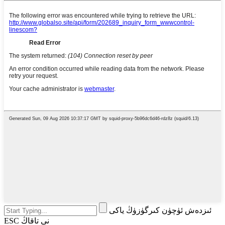
ئىزدەش ئۈچۈن كىرگۈزۈڭ ياكى
ESC نى تاقاڭ