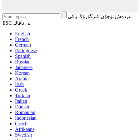
ئىزدەش ئۈچۈن كىرگۈزۈڭ ياكى
ESC نى تاقاڭ
English
French
German
Portuguese
Spanish
Russian
Japanese
Korean
Arabic
Irish
Greek
Turkish
Italian
Danish
Romanian
Indonesian
Czech
Afrikaans
Swedish