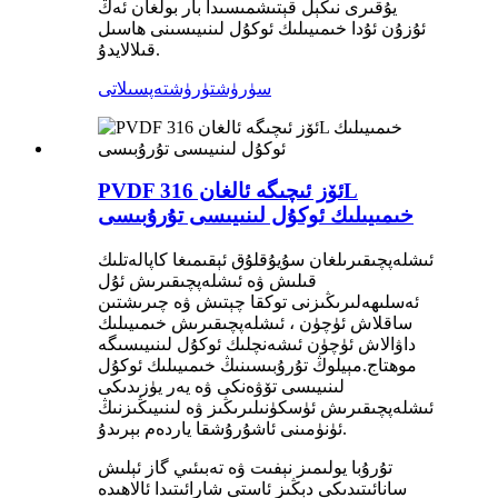
يۇقىرى نىكېل قېتىشمىسىدا بار بولغان ئەڭ
ئۇزۇن ئۇدا خىمىيىلىك ئوكۇل لىنىيىسىنى ھاسىل
قىلالايدۇ.
سۈرۈشتۈرۈش
تەپسىلاتى
PVDF ئۆز ئىچىگە ئالغان 316L
خىمىيىلىك ئوكۇل لىنىيىسى تۇرۇبىسى
ئىشلەپچىقىرىلغان سۇيۇقلۇق ئېقىمىغا كاپالەتلىك
قىلىش ۋە ئىشلەپچىقىرىش ئۇل
ئەسلىھەلىرىڭىزنى توكقا چېتىش ۋە چىرىشتىن
ساقلاش ئۈچۈن ، ئىشلەپچىقىرىش خىمىيىلىك
داۋالاش ئۈچۈن ئىشەنچلىك ئوكۇل لىنىيىسىگە
موھتاج.مېيلوڭ تۇرۇبىسىنىڭ خىمىيىلىك ئوكۇل
لىنىيىسى تۆۋەنكى ۋە يەر يۈزىدىكى
ئىشلەپچىقىرىش ئۈسكۈنىلىرىڭىز ۋە لىنىيىڭىزنىڭ
ئۈنۈمىنى ئاشۇرۇشقا ياردەم بېرىدۇ.
تۇرۇبا يولىمىز نېفىت ۋە تەبىئىي گاز ئېلىش
سانائىتىدىكى دېڭىز ئاستى شارائىتىدا ئالاھىدە