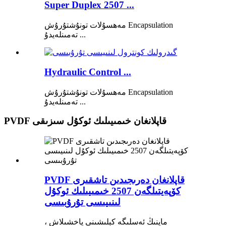
Super Duplex 2507 ...
مەھسۇلات تونۇشتۇرۇش Encapsulation
تەمىنلەيدۇ ...
Hydraulic Control ...
مەھسۇلات تونۇشتۇرۇش Encapsulation
تەمىنلەيدۇ ...
PVDF قاپلانغان خىمىيىلىك ئوكۇل سىزىقى
PVDF قاپلانغان دەرىجىدىن تاشقىرى
كۆپەيتىلگەن 2507 خىمىيىلىك ئوكۇل
لىنىيىسى تۇرۇبىسى
ماينىڭ ئەسلىگە كېلىشىنى ياخشىلاش ،