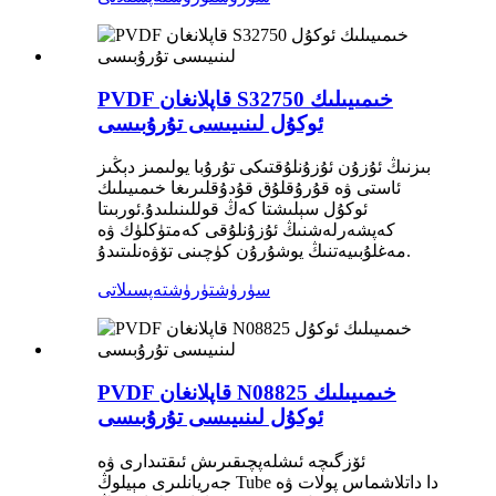
PVDF قاپلانغان S32750 خىمىيىلىك
ئوكۇل لىنىيىسى تۇرۇبىسى
بىزنىڭ ئۇزۇن ئۇزۇنلۇقتىكى تۇرۇبا يولىمىز دېڭىز
ئاستى ۋە قۇرۇقلۇق قۇدۇقلىرىغا خىمىيىلىك
ئوكۇل سېلىشتا كەڭ قوللىنىلىدۇ.ئوربىتا
كەپشەرلەشنىڭ ئۇزۇنلۇقى كەمتۈكلۈك ۋە
مەغلۇبىيەتنىڭ يوشۇرۇن كۈچىنى تۆۋەنلىتىدۇ.
سۈرۈشتۈرۈش
تەپسىلاتى
PVDF قاپلانغان N08825 خىمىيىلىك
ئوكۇل لىنىيىسى تۇرۇبىسى
ئۆزگىچە ئىشلەپچىقىرىش ئىقتىدارى ۋە
جەريانلىرى مېيلوڭ Tube دا داتلاشماس پولات ۋە