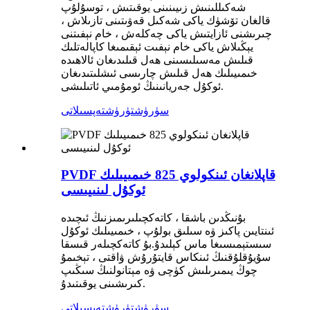
شەكىللىنىش زىيىنىنى يوقىتىش ، توسۇلۇپ
قالغان تۆشۈك ياكى شەكىل قەۋىتىنى تازىلاش ،
چىرىشنى ئازايتىش ياكى چەكلەش ، خام نېفىتنى
يېڭىلاش ياكى خام نېفىت ئېقىمىغا كاپالەتلىك
قىلىش مەسىلىسىنى ھەل قىلىدىغان ئالاھىدە
خىمىيىلىك ھەل قىلىش چارىسى ئىشلىتىدىغان
ئوكۇل جەريانىنىڭ ئومۇمىي ئاتىلىشى.
سۈرۈشتۈرۈش
تەپسىلاتى
PVDF قاپلانغان ئىنكولوي 825 خىمىيىلىك
ئوكۇل لىنىيىسى
بۇنىڭدىن باشقا ، كاتەكچىلىرىمىزنىڭ ئىچىدە
ئىنتايىن پاكىز ۋە سىلىق بولۇپ ، خىمىيىلىك ئوكۇل
سىستېمىسىغا ماس كېلىدۇ.بۇ كاتەكچىلەر قىسقا
سۇيۇقلۇقنىڭ ئىنكاس قايتۇرۇش ۋاقتى ، تېخىمۇ
چوڭ يىمىرىلىش كۈچى ۋە مېتانولنىڭ سىڭىپ
كىرىشىنى يوقىتىدۇ.
سۈرۈشتۈرۈش
تەپسىلاتى