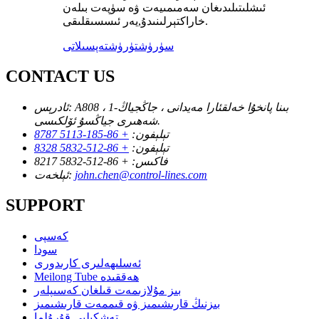
ئىشلىتىلىدىغان سەمىمىيەت ۋە سۈپەت بىلەن
يەر ئىسسىقلىقى.
خاراكتېرلىنىدۇ
,
سۈرۈشتۈرۈش
تەپسىلاتى
CONTACT US
A808 ، 1-بىنا پانخۇا خەلقئارا مەيدانى ، جاڭجياڭ
ئادرېس:
شەھىرى جياڭسۇ ئۆلكىسى.
تېلېفون:
+ 86-185-5113 8787
تېلېفون:
+ 86-512-5832 8328
فاكىس:
+ 86-512-5832 8217
john.chen@control-lines.com
ئېلخەت:
SUPPORT
كەسپى
سودا
ئەسلىھەلىرى كارىدورى
Meilong Tube ھەققىدە
بىز مۇلازىمەت قىلغان كەسىپلەر
بىزنىڭ قارىشىمىز ۋە قىممەت قارىشىمىز
تەشكىلىي قۇرۇلما