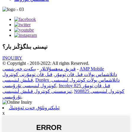
نېمىنى بىلگۈڭىز بار؟
INQUIRY
© Copyright - 2010-2022: All rights Reserved.
AMP Mobile
-
قىزىق مەھسۇلاتلار
-
بېكەت خەرىتىسى
داتلاشماس پولات قىل قان تومۇر
,
قىل قان تومۇرنى كونترول
Duplex داتلاشماس پولات كونترول لىنىيىسى
,
,
قىلىش لىنىيىسى
Incoloy 825 قىل قان تومۇر
,
كونترول لىنىيىسى تۇرۇبىسى
N08825 كونترول لىنىيىسى
,
تىزمىسىنى كونترول قىلىش لىنىيىسى
,
تۇرۇبىسى
ئېلېكترونلۇق خەت ئەۋەتىڭ
x