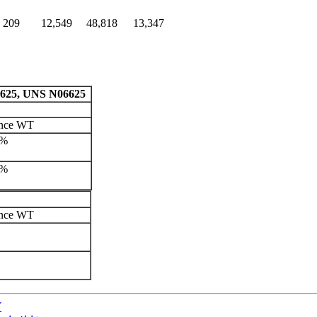
209
12,549
48,818
13,347
 625, UNS N06625
ance WT
5%
5%
ance WT
P