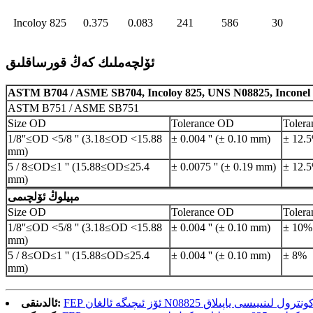
Incoloy 825
0.375
0.083
241
586
30
ئۆلچەملىك كەڭ قورساقلىق
ASTM B704 / ASME SB704, Incoloy 825, UNS N08825, Inconel
ASTM B751 / ASME SB751
Size OD
Tolerance OD
Toler
1/8''≤OD <5/8 '' (3.18≤OD <15.88
± 0.004 '' (± 0.10 mm)
± 12.
mm)
5 / 8≤OD≤1 '' (15.88≤OD≤25.4
± 0.0075 '' (± 0.19 mm)
± 12.
mm)
مېيلوڭ ئۆلچىمى
Size OD
Tolerance OD
Toler
1/8''≤OD <5/8 '' (3.18≤OD <15.88
± 0.004 '' (± 0.10 mm)
± 10%
mm)
5 / 8≤OD≤1 '' (15.88≤OD≤25.4
± 0.004 '' (± 0.10 mm)
± 8%
mm)
FE ئۆز ئىچىگە ئالغان N08825 كونترول لىنىيىسى ياپىلاق
ئالدىنقى: