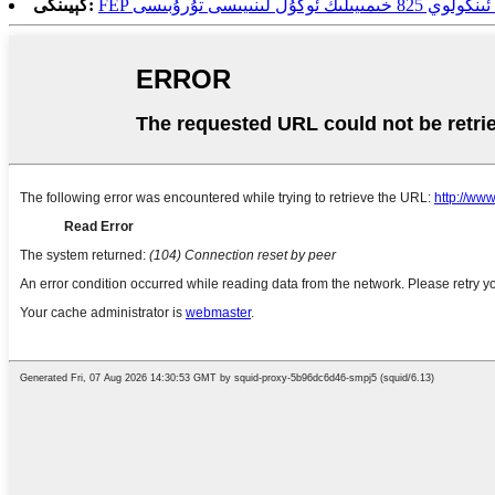
ىمىيىلىك ئوكۇل لىنىيىسى تۇرۇبىسى
كېيىنكى: