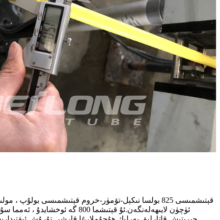
ئۈچۈن لايىھەلەنگەن.ئۇ قېتىشم