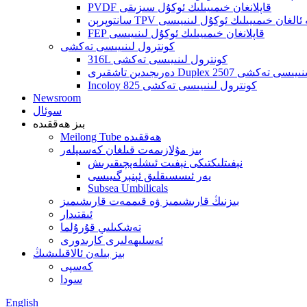
PVDF قاپلانغان خىمىيىلىك ئوكۇل سىزىقى
 ئۆز ئىچىگە ئالغان خىمىيىلىك ئوكۇل لىنىيىسى
FEP قاپلانغان خىمىيىلىك ئوكۇل لىنىيىسى
كونترول لىنىيىسى تەكشى
316L كونترول لىنىيىسى تەكشى
Duplex 2 كونترول لىنىيىسى تەكشى
Incoloy 825 كونترول لىنىيىسى تەكشى
Newsroom
سوئال
بىز ھەققىدە
Meilong Tube ھەققىدە
بىز مۇلازىمەت قىلغان كەسىپلەر
نېفىتلىكتىكى نېفىت ئىشلەپچىقىرىش
يەر ئىسسىقلىق ئېنېرگىيىسى
Subsea Umbilicals
بىزنىڭ قارىشىمىز ۋە قىممەت قارىشىمىز
ئىقتىدار
تەشكىلىي قۇرۇلما
ئەسلىھەلىرى كارىدورى
بىز بىلەن ئالاقىلىشىڭ
كەسپى
سودا
English