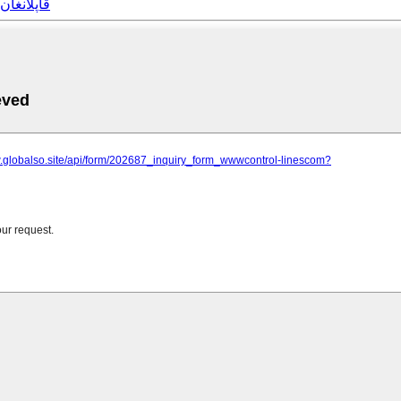
FEP قاپلانغان ئىنكولوي 825 خ