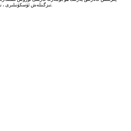
تىزگىنلەش ئۈسكۈنىلىرى ، نېفىت ۋە تەبىئىي گاز قۇدۇق تۇرۇبىسى ، يادرو يېقىلغۇسىنى قايتا پىششىقلاش ، كىسلاتا ئىشلەپچىقىرىش ۋە چىلاش ئۈسكۈنىلىرىگە ئىشلىتىلىدۇ.