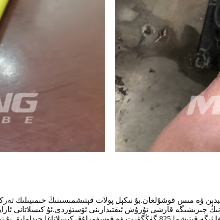
ا 800 گە ئوخشايدۇ ، ئەمما سۇنىڭ چىرىشىگە قارشى تۇرۇش ئىقتىدارىنى ئۆستۈردى.ئۇ 
چىرىتىش قاتارلىق يەرلىك ھۇجۇملارغا قارشى تۇرۇش ئىقتىدارىغا ئىگە.قېتىشما 825 گ