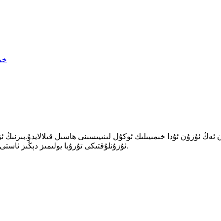
ئۇزۇنلۇقتىكى تۇرۇبا يولىمىز دېڭىز ئاستى ۋە قۇرۇقلۇق قۇدۇقلىرىغا خىمىيىلىك ئوكۇل سېلىشتا كەڭ قوللىنىلىدۇ.