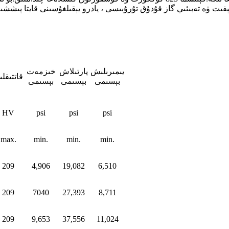
يىمىرىلىش
پارتىلاش
خىزمەت
قاتتىقل
بېسىمى
بېسىمى
بېسىمى
HV
psi
psi
psi
max.
min.
min.
min.
209
4,906
19,082
6,510
209
7040
27,393
8,711
209
9,653
37,556
11,024