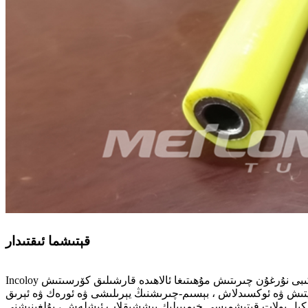
قېتىشما ئىقتىدار
Incoloy قېتىشمىسى 825 بولسا نىكېل-تۆمۈر-خروم قېتىشمىسى بولۇپ ، مولىبدېن ۋە مىس قوشۇلغان.بۇ نىكېل پولات قېتىشمىسىنىڭ خىمىيىلىك تەركىبى نۇرغۇن چىرىتىش مۇھىتىغا ئالاھىدە قارشىلىق كۆرسىتىش
كىسلاتانى ئازايتىش ۋە ئوكسىدلاش ، بېسىم-چىرىشنىڭ يېرىلىشى ۋە ئورەك ۋە ئېرىق
ۈڭگۈرت ۋە فوسفورلۇق كىسلاتاغا چىداملىق.بۇ نىكېل پولات قېتىشمىسى خىمىيىلىك پىششىقلاپ ئىشلەش ، بۇلغىنىشنى