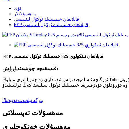
ئۆي
مەھسۇلاتلار
قاپلانغان خىمىيىلىك ئوكۇل لىنىيىسى
FEP قاپلانغان خىمىيىلىك ئوكۇل لىنىيىسى
FEP قاپلانغان ئىنكولوي 825 خىمىيىلىك ئوكۇل لىنىيىسى
قىسقىچە چۈشەندۈرۈش:
ئۆزگىچە ئىشلەپچىقىرىش ئىقتىدارى ۋە جەريانلىرى مېيلوڭ Tube دا داتلاشماس پولات ۋە يۇقىرى نىكېل قېتىشمىسىدا بار بولغان ئەڭ ئۇزۇن ئۇدا خىمىيىلىك ئوكۇل لىنىيىسىنى ھاسىل قىلالايدۇ.بىزنىڭ ئۇزۇن
بىزگە ئېلخەت ئەۋەتىڭ
مەھسۇلات تەپسىلاتى
مەھسۇلات خەتكۈچلىرى