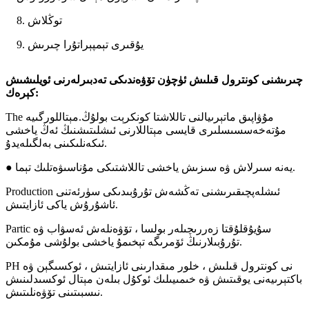
8. توڭلاش
9. يۇقىرى تېمپېراتۇرا چىرىش
چىرىشنى كونترول قىلىش ئۈچۈن تۆۋەندىكى تەدبىرلەرنى ئويلىشىش
كېرەك:
The مۇۋاپىق ماتېرىيالنى تاللاشتا كونكرېت بولۇڭ.مېتاللورگىيە
مۇتەخەسسىسلىرى قايسى مېتاللارنى ئىشلىتىشنىڭ ئەڭ ياخشى
ئىكەنلىكىنى بەلگىلەيدۇ.
● يەنە سىرلاش ۋە سىزىش ياخشى تاللاشتىكى مۇناسىۋەتلىك تېما.
Production ئىشلەپچىقىرىشنى تەڭشەش تۇرۇبىدىكى سۈرئەتنى
ئاشۇرۇش ياكى ئازايتىش.
Partic سۇيۇقلۇقتا زەررىچىلەر بولسا ، تۆۋەنلەش ئەسۋاب ۋە
تۇرۇبىلارنىڭ ئۆمرىگە تېخىمۇ ياخشى بولۇشى مۇمكىن.
PH نى كونترول قىلىش ، خلور مىقدارىنى ئازايتىش ، ئوكسىگېن ۋە
باكتېرىيەنى يوقىتىش ۋە خىمىيىلىك ئوكۇل بىلەن مېتال ئوكسىدلىنىش
نىسبىتىنى تۆۋەنلىتىش.