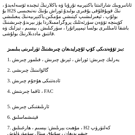
ئانانىروبىك شارائىتتا باكتېرىيە تۇرۇبا ۋە باكلارنىڭ ئىچىدە ئۆسەلەيدۇ ،
بۇ H2S نىڭ قويۇقلۇقى يۇقىرى بولىدۇ.ئوراش بۇنىڭ نەتىجىسى
بولۇپ ، ئېغىرلىشىپ كېتىشى مۇمكىن.باكتېرىيەنىڭ يىغىلىشى
كۆپىنچە تۆۋەن سۈرئەتلىك پروگراممىلاردا يۈز بېرىدۇ.چىرىشنىڭ
باشقا ئامىللىرى بولسا تېمپېراتۇرا ، سۈركىلىش ، بېسىم ، تېزلىك ۋە
قاتتىق ماددىلارنىڭ بولۇشى.
بىز تۆۋەندىكى كۆپ ئۇچرايدىغان چىرىشنىڭ تۈرلىرىنى بىلىمىز:
1. يەرلىك چىرىش: ئوراش ، ئېرىق چىرىش ، فىلمور چىرىش
2. گالۋانىنىڭ چىرىشى
3. ئادەتتىكى ھۇجۇم چىرىش
4. ئاقما چىرىتىش ، FAC
5. ئارىلىقتىكى چىرىش
6. قېتىشماسلىق
7. مۇھىت يېرىلىش: بېسىم ، ھارغىنلىق ، H2 كەلتۈرۈپ
چىقىرىدىغان ، سۇيۇق مېتال سۈمۈرۈلۈش