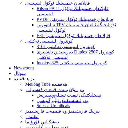
قاپلانغان خىمىيىلىك ئوكۇل لىنىيىسى
Rilsan PA 11 قاپلانغان خىمىيىلىك ئوكۇل
لىنىيىسى
PVDF قاپلانغان خىمىيىلىك ئوكۇل سىزىقى
سانتوپرېن TPV ئۆز ئىچىگە ئالغان خىمىيىلىك
ئوكۇل لىنىيىسى
FEP قاپلانغان خىمىيىلىك ئوكۇل لىنىيىسى
كونترول لىنىيىسى تەكشى
316L كونترول لىنىيىسى تەكشى
دەرىجىدىن تاشقىرى Duplex 2507 كونترول
لىنىيىسى تەكشى
Incoloy 825 كونترول لىنىيىسى تەكشى
Newsroom
سوئال
بىز ھەققىدە
Meilong Tube ھەققىدە
بىز مۇلازىمەت قىلغان كەسىپلەر
نېفىتلىكتىكى نېفىت ئىشلەپچىقىرىش
يەر ئىسسىقلىق ئېنېرگىيىسى
Subsea Umbilicals
بىزنىڭ قارىشىمىز ۋە قىممەت قارىشىمىز
ئىقتىدار
تەشكىلىي قۇرۇلما
ئەسلىھەلىرى كارىدورى