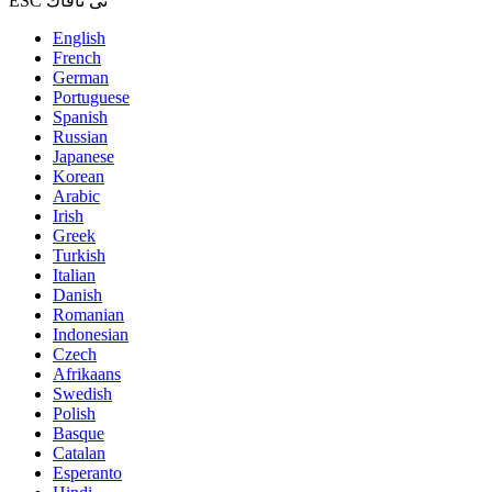
ESC نى تاقاڭ
English
French
German
Portuguese
Spanish
Russian
Japanese
Korean
Arabic
Irish
Greek
Turkish
Italian
Danish
Romanian
Indonesian
Czech
Afrikaans
Swedish
Polish
Basque
Catalan
Esperanto