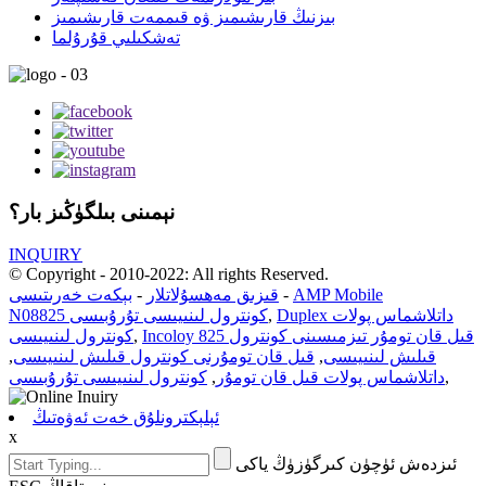
بىزنىڭ قارىشىمىز ۋە قىممەت قارىشىمىز
تەشكىلىي قۇرۇلما
نېمىنى بىلگۈڭىز بار؟
INQUIRY
© Copyright - 2010-2022: All rights Reserved.
AMP Mobile
-
قىزىق مەھسۇلاتلار
-
بېكەت خەرىتىسى
Duplex داتلاشماس پولات
,
N08825 كونترول لىنىيىسى تۇرۇبىسى
Incoloy 825 قىل قان تومۇر تىزمىسىنى كونترول
,
كونترول لىنىيىسى
قىلىش لىنىيىسى
,
قىل قان تومۇرنى كونترول قىلىش لىنىيىسى
,
,
داتلاشماس پولات قىل قان تومۇر
,
كونترول لىنىيىسى تۇرۇبىسى
ئېلېكترونلۇق خەت ئەۋەتىڭ
x
ئىزدەش ئۈچۈن كىرگۈزۈڭ ياكى