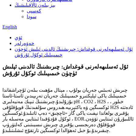
بىز بىلەن ئالاقىلىشىڭ
كەسپى
سودا
English
ئۆي
خەۋەرلەر
ئۇل ئەسلىھەلەرنى قوغداش: چىرىشنىڭ ئالدىنى ئېلىش ئۈچۈن
خىمىيىلىك ئوكۇل ئۇرۇش
ئۇل ئەسلىھەلەرنى قوغداش: چىرىشنىڭ ئالدىنى ئېلىش
ئۈچۈن خىمىيىلىك ئوكۇل ئۇرۇش
چىرىش تەبىئىي جەريان بولۇپ ، مېتال مۇھىت بىلەن ئۇچراشقاندا
خىمىيىلىك ياكى ئېلېكتىرو خىمىيىلىك جەريان تەرىپىدىن ئاستا-ئاستا
بۇزۇلىدۇ.چىرىشنىڭ تىپىك مەنبەلىرى pH ، CO2 ، H2S ، خىلور ،
ئوكسىگېن ۋە باكتېرىيە.ھىدروس سۇلفىدنىڭ قويۇقلۇقى H2S ئادەتتە
يۇقىرى بولغاندا نېفىت ياكى گاز «ئاچچىق» دەپ ئاتىلىدۇ.ئوكسىگېن
ئوكۇل قۇدۇقىدا ئىنتايىن مەسىلە بار ، EOR.ئاللىبۇرۇن ئىنتايىن تۆۋەن
قويۇقلۇق دەرىجىسى يۇقىرى چىرىش نىسبىتىنى كەلتۈرۈپ
چىقىرىدۇ.بۇ خىل ئەھۋالدا ئوكسىگېن تارتقۇچ ئىشلىتىلىدۇ.