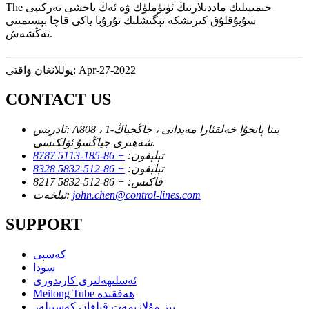
The خىمىيىلىك ماددىلارنىڭ ئۈنۈملۈك ۋە ئەڭ ياخشى تەركىبى
سۇيۇقلۇق كىرىشكە تېگىشلىك تۇرۇبا ياكى قاچا بېسىمىنى
تەڭشەش.
يوللانغان ۋاقتى: Apr-27-2022
CONTACT US
A808 ، 1-بىنا پانخۇا خەلقئارا مەيدانى ، جاڭجياڭ
ئادرېس:
شەھىرى جياڭسۇ ئۆلكىسى.
تېلېفون:
+ 86-185-5113 8787
تېلېفون:
+ 86-512-5832 8328
فاكىس:
+ 86-512-5832 8217
john.chen@control-lines.com
ئېلخەت:
SUPPORT
كەسپى
سودا
ئەسلىھەلىرى كارىدورى
Meilong Tube ھەققىدە
بىز مۇلازىمەت قىلغان كەسىپلەر