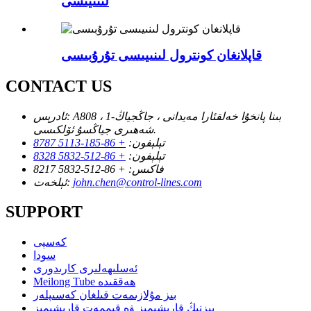
لىنىيىسى
قاپلانغان كونترول لىنىيىسى تۇرۇبىسى
CONTACT US
A808 ، 1-بىنا پانخۇا خەلقئارا مەيدانى ، جاڭجياڭ
ئادرېس:
شەھىرى جياڭسۇ ئۆلكىسى.
تېلېفون:
+ 86-185-5113 8787
تېلېفون:
+ 86-512-5832 8328
فاكىس:
+ 86-512-5832 8217
john.chen@control-lines.com
ئېلخەت:
SUPPORT
كەسپى
سودا
ئەسلىھەلىرى كارىدورى
Meilong Tube ھەققىدە
بىز مۇلازىمەت قىلغان كەسىپلەر
بىزنىڭ قارىشىمىز ۋە قىممەت قارىشىمىز