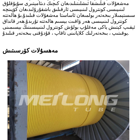
مەشغۇلات قىلىشقا ئىشلىتىلىدىغان كىچىك دىئامېتىرى سۇيۇقلۇق
لىنىيىسى.كونترول لىنىيىسى ئارقىلىق باشقۇرۇلىدىغان كۆپىنچە
سىستېمىلار بىخەتەر بولمىغان ئاساستا مەشغۇلات قىلىدۇ.بۇ ھالەتتە
كونترول لىنىيىسى ھەر ۋاقىت بېسىم ھالەتتە تۇرىدۇ.ھەر قانداق
ئېقىپ كېتىش ياكى مەغلۇپ بولۇش كونترول لىنىيىسىنىڭ بېسىمىنى
يوقىتىپ ، بىخەتەرلىك كلاپانىنى تاقاپ ، قۇدۇقنى بىخەتەر قىلىدۇ.
مەھسۇلات كۆرسىتىش