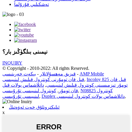
تەشكىلىي قۇرۇلما
نېمىنى بىلگۈڭىز بار؟
INQUIRY
© Copyright - 2010-2022: All rights Reserved.
AMP Mobile
-
قىزىق مەھسۇلاتلار
-
بېكەت خەرىتىسى
Incoloy 825 قىل قان
,
قىل قان تومۇرنى كونترول قىلىش لىنىيىسى
تومۇر تىزمىسىنى كونترول قىلىش لىنىيىسى
,
داتلاشماس پولات قىل
N08825 كونترول
,
قان تومۇر
,
كونترول لىنىيىسى تۇرۇبىسى
,
Duplex داتلاشماس پولات كونترول لىنىيىسى
,
لىنىيىسى تۇرۇبىسى
ئېلېكترونلۇق خەت ئەۋەتىڭ
x