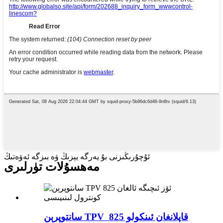
ئۇچۇرىڭىزنى بۇ يەرگە يېزىڭ ۋە بىزگە ئەۋەتىڭ
مەھسۇلات تۈرلىرى
سانتوپرېن TPV قاپلانغان ئىنكولو 825 ​​