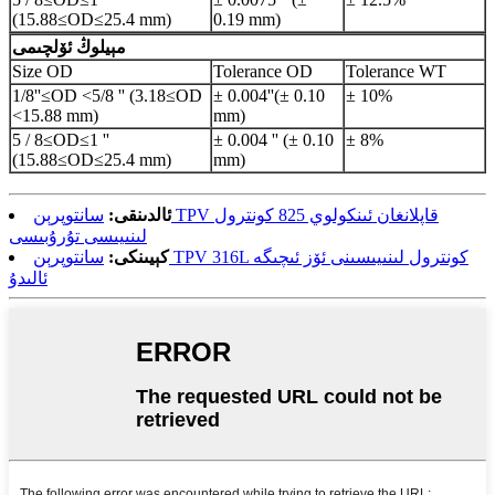
(15.88≤OD≤25.4 mm)
0.19 mm)
مېيلوڭ ئۆلچىمى
Size OD
Tolerance OD
Tolerance WT
1/8''≤OD <5/8 '' (3.18≤OD
± 0.004
''
(± 0.10
± 10%
<15.88 mm)
mm)
5 / 8≤OD≤1 ''
± 0.004 '' (± 0.10
± 8%
(15.88≤OD≤25.4 mm)
mm)
ئالدىنقى:
سانتوپرېن TPV قاپلانغان ئىنكولوي 825 كونترول
لىنىيىسى تۇرۇبىسى
كېيىنكى:
سانتوپرېن TPV 316L كونترول لىنىيىسىنى ئۆز ئىچىگە
ئالىدۇ