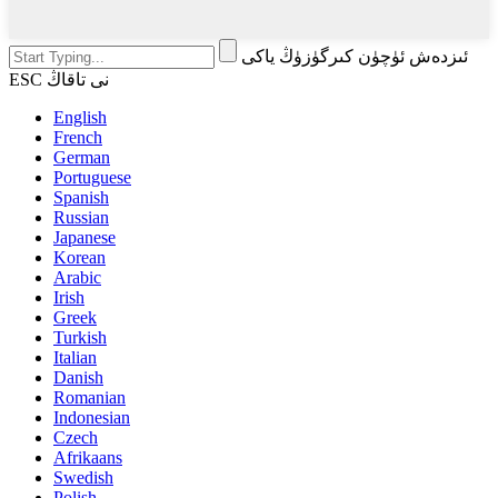
ئىزدەش ئۈچۈن كىرگۈزۈڭ ياكى
ESC نى تاقاڭ
English
French
German
Portuguese
Spanish
Russian
Japanese
Korean
Arabic
Irish
Greek
Turkish
Italian
Danish
Romanian
Indonesian
Czech
Afrikaans
Swedish
Polish