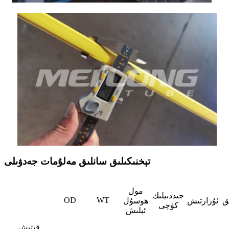
تېخنىكىلىق سانلىق مەلۇمات جەدۋىلى
مول
جىددىيلىك
OD
WT
ىق
ئۇزارتىش
ھوسۇل
كۈچى
ئېلىش
قېتىش