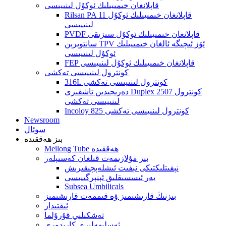
قاپلانغان خىمىيىلىك ئوكۇل لىنىيىسى
Rilsan PA 11 قاپلانغان خىمىيىلىك ئوكۇل
لىنىيىسى
PVDF قاپلانغان خىمىيىلىك ئوكۇل سىزىقى
سانتوپرېن TPV ئۆز ئىچىگە ئالغان خىمىيىلىك
ئوكۇل لىنىيىسى
FEP قاپلانغان خىمىيىلىك ئوكۇل لىنىيىسى
كونترول لىنىيىسى تەكشى
316L كونترول لىنىيىسى تەكشى
دەرىجىدىن تاشقىرى Duplex 2507 كونترول
لىنىيىسى تەكشى
Incoloy 825 كونترول لىنىيىسى تەكشى
Newsroom
سوئال
بىز ھەققىدە
Meilong Tube ھەققىدە
بىز مۇلازىمەت قىلغان كەسىپلەر
نېفىتلىكتىكى نېفىت ئىشلەپچىقىرىش
يەر ئىسسىقلىق ئېنېرگىيىسى
Subsea Umbilicals
بىزنىڭ قارىشىمىز ۋە قىممەت قارىشىمىز
ئىقتىدار
تەشكىلىي قۇرۇلما
ئەسلىھەلىرى كارىدورى