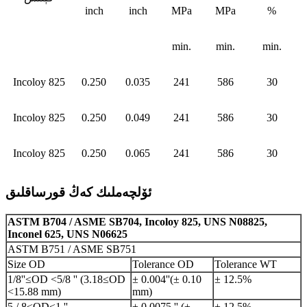
inch
inch
MPa
MPa
%
min.
min.
min.
Incoloy 825
0.250
0.035
241
586
30
Incoloy 825
0.250
0.049
241
586
30
Incoloy 825
0.250
0.065
241
586
30
ئۆلچەملىك كەڭ قورساقلىق
ASTM B704 / ASME SB704, Incoloy 825, UNS N08825,
Inconel 625, UNS N06625
ASTM B751 / ASME SB751
Size OD
Tolerance OD
Tolerance WT
1/8''≤OD <5/8 '' (3.18≤OD
± 0.004
''
(± 0.10
± 12.5%
<15.88 mm)
mm)
5 / 8≤OD≤1 ''
± 0.0075 '' (±
± 12.5%