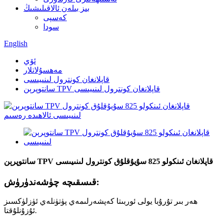
بىز بىلەن ئالاقىلىشىڭ
كەسپى
سودا
English
ئۆي
مەھسۇلاتلار
قاپلانغان كونترول لىنىيىسى
سانتوپرېن TPV قاپلانغان كونترول لىنىيىسى
سانتوپرېن TPV قاپلانغان ئىنكولو 825 ​​سۇيۇقلۇق كونترول لىنىيىسى
قىسقىچە چۈشەندۈرۈش:
ھەر بىر تۇرۇبا يولى ئوربىتا كەپشەرلىمەي پۈتۈنلەي ئۈزلۈكسىز
ئۇزۇنلۇقتا.