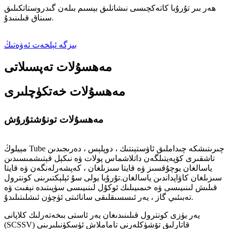
ھەر بىر تۇرۇبا كاتەكچىسى نىشانلىق بېسىم بىلەن گىدروستاتكىلىق
سىناق قىلىنىدۇ.
بىزگە ئېلخەت ئەۋەتىڭ
مەھسۇلات تەپسىلاتى
مەھسۇلات خەتكۈچلىرى
مەھسۇلات تونۇشتۇرۇش
مېيلوڭ Tube چىرىتىشكە چىداملىق ئاۋستېنتىك ، دوپلېس ، دەرىجىدىن
تاشقىرى كۆپەيتىلگەن داتلاشماس پولات ۋە نىكېل قېتىشمىسىدىن
ياسالغان يوچۇقسىز ۋە قايتا سىزىلغان ، كەپشەرلەنگەن ۋە قايتا
سىزىلغان كاۋاپداندىن ياسالغان.تۇرۇبا يولى سۇ ئېلېكتىرىنى كونترول
قىلىش لىنىيىسى ۋە خىمىيىلىك ئوكۇل لىنىيىسى سۈپىتىدە نېفىت ۋە
تەبىئىي گاز ، يەر ئىسسىقلىقى سانائىتى ئۈچۈن ئىشلىتىلىدۇ.
يەر يۈزى كونترول قىلىنىدىغان يەر ئاستى بىخەتەرلىك كلاپانى
(SCSSV) قاتارلىق تۆشۈكلەرنى تاماملاش ئۈسكۈنىلىرىنى