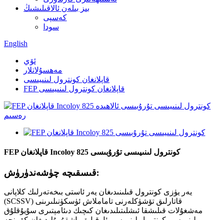
بىز بىلەن ئالاقىلىشىڭ
كەسپى
سودا
English
ئۆي
مەھسۇلاتلار
قاپلانغان كونترول لىنىيىسى
FEP قاپلانغان كونترول لىنىيىسى
FEP قاپلانغان Incoloy 825 كونترول لىنىيىسى تۇرۇبىسى
قىسقىچە چۈشەندۈرۈش:
يەر يۈزى كونترول قىلىنىدىغان يەر ئاستى بىخەتەرلىك كلاپانى
(SCSSV) قاتارلىق تۆشۈكلەرنى تاماملاش ئۈسكۈنىلىرىنى
مەشغۇلات قىلىشقا ئىشلىتىلىدىغان كىچىك دىئامېتىرى سۇيۇقلۇق
لىنىيىسى.كونترول لىنىيىسى ئارقىلىق باشقۇرۇلىدىغان كۆپىنچە