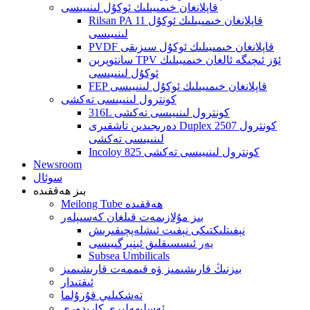
قاپلانغان خىمىيىلىك ئوكۇل لىنىيىسى
Rilsan PA 11 قاپلانغان خىمىيىلىك ئوكۇل
لىنىيىسى
PVDF قاپلانغان خىمىيىلىك ئوكۇل سىزىقى
سانتوپرېن TPV ئۆز ئىچىگە ئالغان خىمىيىلىك
ئوكۇل لىنىيىسى
FEP قاپلانغان خىمىيىلىك ئوكۇل لىنىيىسى
كونترول لىنىيىسى تەكشى
316L كونترول لىنىيىسى تەكشى
دەرىجىدىن تاشقىرى Duplex 2507 كونترول
لىنىيىسى تەكشى
Incoloy 825 كونترول لىنىيىسى تەكشى
Newsroom
سوئال
بىز ھەققىدە
Meilong Tube ھەققىدە
بىز مۇلازىمەت قىلغان كەسىپلەر
نېفىتلىكتىكى نېفىت ئىشلەپچىقىرىش
يەر ئىسسىقلىق ئېنېرگىيىسى
Subsea Umbilicals
بىزنىڭ قارىشىمىز ۋە قىممەت قارىشىمىز
ئىقتىدار
تەشكىلىي قۇرۇلما
ئەسلىھەلىرى كارىدورى