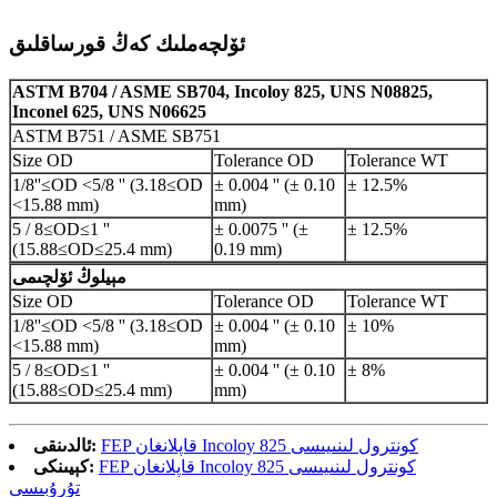
ئۆلچەملىك كەڭ قورساقلىق
ASTM B704 / ASME SB704, Incoloy 825, UNS N08825,
Inconel 625, UNS N06625
ASTM B751 / ASME SB751
Size OD
Tolerance OD
Tolerance WT
1/8''≤OD <5/8 '' (3.18≤OD
± 0.004 '' (± 0.10
± 12.5%
<15.88 mm)
mm)
5 / 8≤OD≤1 ''
± 0.0075 '' (±
± 12.5%
(15.88≤OD≤25.4 mm)
0.19 mm)
مېيلوڭ ئۆلچىمى
Size OD
Tolerance OD
Tolerance WT
1/8''≤OD <5/8 '' (3.18≤OD
± 0.004 '' (± 0.10
± 10%
<15.88 mm)
mm)
5 / 8≤OD≤1 ''
± 0.004 '' (± 0.10
± 8%
(15.88≤OD≤25.4 mm)
mm)
FEP قاپلانغان Incoloy 825 كونترول لىنىيىسى
ئالدىنقى:
FEP قاپلانغان Incoloy 825 كونترول لىنىيىسى
كېيىنكى:
تۇرۇبىسى