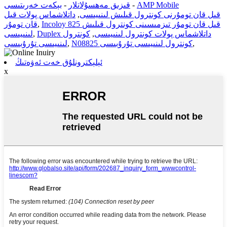
AMP Mobile
-
قىزىق مەھسۇلاتلار
-
بېكەت خەرىتىسى
قىل قان تومۇرنى كونترول قىلىش لىنىيىسى
,
داتلاشماس پولات قىل
Incoloy 825 قىل قان تومۇر تىزمىسىنى كونترول قىلىش
,
قان تومۇر
Duplex داتلاشماس پولات كونترول لىنىيىسى
,
كونترول
,
لىنىيىسى
,
N08825 كونترول لىنىيىسى تۇرۇبىسى
,
لىنىيىسى تۇرۇبىسى
ئېلېكترونلۇق خەت ئەۋەتىڭ
x