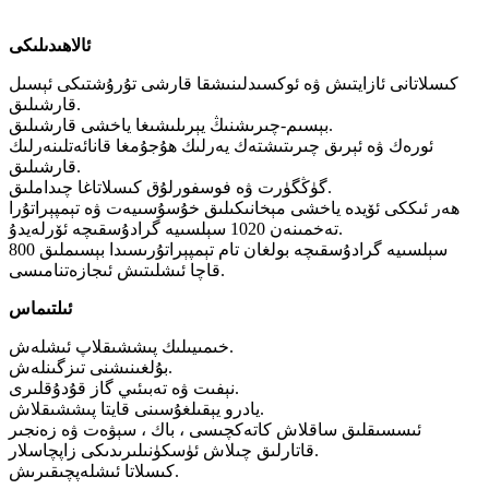
ئالاھىدىلىكى
كىسلاتانى ئازايتىش ۋە ئوكسىدلىنىشقا قارشى تۇرۇشتىكى ئېسىل
قارشىلىق.
بېسىم-چىرىشنىڭ يېرىلىشىغا ياخشى قارشىلىق.
ئورەك ۋە ئېرىق چىرىتىشتەك يەرلىك ھۇجۇمغا قانائەتلىنەرلىك
قارشىلىق.
گۈڭگۈرت ۋە فوسفورلۇق كىسلاتاغا چىداملىق.
ھەر ئىككى ئۆيدە ياخشى مېخانىكىلىق خۇسۇسىيەت ۋە تېمپېراتۇرا
تەخمىنەن 1020 سېلسىيە گرادۇسقىچە ئۆرلەيدۇ.
800 سېلسىيە گرادۇسقىچە بولغان تام تېمپېراتۇرىسىدا بېسىملىق
قاچا ئىشلىتىش ئىجازەتنامىسى.
ئىلتىماس
خىمىيىلىك پىششىقلاپ ئىشلەش.
بۇلغىنىشنى تىزگىنلەش.
نېفىت ۋە تەبىئىي گاز قۇدۇقلىرى.
يادرو يېقىلغۇسىنى قايتا پىششىقلاش.
ئىسسىقلىق ساقلاش كاتەكچىسى ، باك ، سېۋەت ۋە زەنجىر
قاتارلىق چىلاش ئۈسكۈنىلىرىدىكى زاپچاسلار.
كىسلاتا ئىشلەپچىقىرىش.