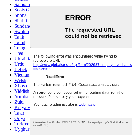
Samoan
Scots Gaelic
Shona
Sindhi
Sundanese
Swahili
Tajik
Tamil
Telugu
Thai
Ukrainian
Urdu
Uzbek
Vietnamese
Welsh
Xhosa
Yiddish
Yoruba
Zulu
Kinyarwanda
Tatar
Oriya
Turkmen
Uyghur