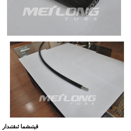
قېتىشما ئىقتىدار