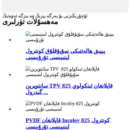
ئۇچۇرىڭىزنى بۇ يەرگە يېزىڭ ۋە بىزگە ئەۋەتىڭ
مەھسۇلات تۈرلىرى
يېپىق ھالەتتىكى سۇيۇقلۇق كونترول
لىنىيىسى تۇرۇبىسى
سانتوپرېن TPV قاپلانغان ئىنكولوي 825
گىدرول ...
PVDF قاپلانغان Incoloy 825 كونترول
لىنىيىسى تۇرۇبىسى