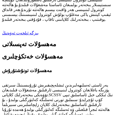
سىستېمىلار بىخەتەر بولمىغان ئاساستا مەشغۇلات قىلىدۇ.بۇ ھالەتتە
كونترول لىنىيىسى ھەر ۋاقىت بېسىم ھالەتتە تۇرىدۇ.ھەر قانداق
ئېقىپ كېتىش ياكى مەغلۇپ بولۇش كونترول لىنىيىسىنىڭ بېسىمىنى
يوقىتىپ ، بىخەتەرلىك كلاپانىنى تاقاپ ، قۇدۇقنى بىخەتەر قىلىدۇ.
بىزگە ئېلخەت ئەۋەتىڭ
مەھسۇلات تەپسىلاتى
مەھسۇلات خەتكۈچلىرى
مەھسۇلات تونۇشتۇرۇش
يەر ئاستى ئەسلىھەلىرىدىن ئىشلەپچىقىرىش تۇرۇبىسىنىڭ سىرتقى
يۈزىگە باغلانغان كونترول لىنىيىسى ئارقىلىق مەشغۇلات قىلىدىغان
تۆۋەنكى بىخەتەرلىك كلاپانى.SCSSV نىڭ ئىككى خىل ئاساسلىق تىپى
كۆپ ئۇچرايدۇ: سىملىق تورنى ئەسلىگە كەلتۈرگىلى بولىدۇ ، بۇ
ئارقىلىق ئاساسلىق بىخەتەرلىك كلاپان زاپچاسلىرىنى سىيرىلما
ھالەتتە ئىجرا قىلغىلى ۋە ئەسلىگە كەلتۈرگىلى بولىدۇ ھەمدە تۇرۇبا
يولىنى ئەسلىگە كەلتۈرگىلى بولىدۇ ، بۇنىڭ ئىچىدە پۈتكۈل