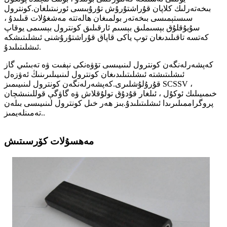
بىخەتەرلىك كلاپان قۇراشتۇرۇش تۇرۇبىسى ئورنىتىلغان.كونترول
سىستېمىسى بىخەتەر بولمىغان ھالەتتە مەشغۇلات قىلىدۇ ،
سۇيۇقلۇق بېسىملىق بېسىم ئارقىلىق كونترول بېسىمى يوقاپ
كەتسە تاقىلىدىغان توپ ياكى قاپاق قۇراشتۇرۇشنى ئىشلىتىشكە
ئىشلىتىلىدۇ.
كەپشەرلەنگەن كونترول لىنىيىسى تۆۋەنكى نېفىت ۋە تەبىئىي گاز
ئىشلىتىشتە ئىشلىتىلىدىغان كونترول لىنىيىلىرىنىڭ ئەۋزەل
قۇرۇلۇشلىرى.كەپشەرلەنگەن كونترول لىنىيىمىز SCSSV ،
خىمىيىلىك ئوكۇل ، ئىلغار قۇدۇق تولۇقلاش ۋە گاۋگې قوللىنىشچان
پروگراممىلىرىدا ئىشلىتىلىدۇ.بىز ھەر خىل كونترول لىنىيىسى بىلەن
تەمىنلەيمىز..
مەھسۇلات كۆرسىتىش