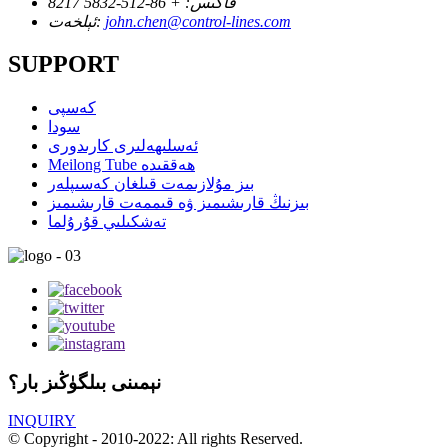
فاكىس:
+ 86-512-5832 8217
john.chen@control-lines.com
ئېلخەت:
SUPPORT
كەسپى
سودا
ئەسلىھەلىرى كارىدورى
Meilong Tube ھەققىدە
بىز مۇلازىمەت قىلغان كەسىپلەر
بىزنىڭ قارىشىمىز ۋە قىممەت قارىشىمىز
تەشكىلىي قۇرۇلما
نېمىنى بىلگۈڭىز بار؟
INQUIRY
© Copyright - 2010-2022: All rights Reserved.