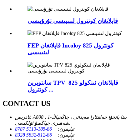
قاپلانغان كونترول لىنىيىسى تۇرۇبىسى
FEP قاپلانغان Incoloy 825 كونترول
لىنىيىسى
سانتوپرېن TPV قاپلانغان ئىنكولو 825 ​​
كونترول ...
CONTACT US
A808 ، 1-بىنا پانخۇا خەلقئارا مەيدانى ، جاڭجياڭ
ئادرېس:
شەھىرى جياڭسۇ ئۆلكىسى.
تېلېفون:
+ 86-185-5113 8787
تېلېفون:
+ 86-512-5832 8328