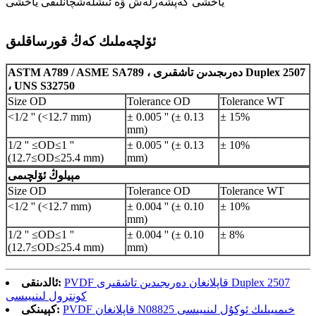
ياخشى كەپشەرلەش ۋە ئىشلەشچانلىقى ياخشى
ئۆلچەملىك كەڭ قورساقلىق
ASTM A789 / ASME SA789 ، دەرىجىدىن تاشقىرى Duplex 2507
، UNS S32750
Size OD
Tolerance OD
Tolerance WT
<1/2 '' (<12.7 mm)
± 0.005 '' (± 0.13
± 15%
mm)
1/2 '' ≤OD≤1 ''
± 0.005 '' (± 0.13
± 10%
(12.7≤OD≤25.4 mm)
mm)
مېيلوڭ ئۆلچىمى
Size OD
Tolerance OD
Tolerance WT
<1/2 '' (<12.7 mm)
± 0.004 '' (± 0.10
± 10%
mm)
1/2 '' ≤OD≤1 ''
± 0.004 '' (± 0.10
± 8%
(12.7≤OD≤25.4 mm)
mm)
PVDF قاپلانغان دەرىجىدىن تاشقىرى Duplex 2507
ئالدىنقى:
كونترول لىنىيىسى
PVDF قاپلانغان N08825 خىمىيىلىك ئوكۇل لىنىيىسى
كېيىنكى: