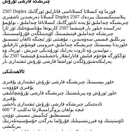
چىرىشكە قارشى تۇرۇش
2507 Duplex فورما ۋە كىسلاتا كىسلاتاسى قاتارلىق ئورگانىك
كىسلاتا دەرىجىدىن تاشقىرى Duplex 2507 پىلاستىنكىسىنىڭ بىردەك
چىرىشىگە چىداملىق.ئۇ يەنە ئانئورگانىك كىسلاتاغا چىداملىق ، بولۇپمۇ
تەركىبىدە خىلور بار.قېتىشما 2507 كاربونغا مۇناسىۋەتلىك ئۆز ئارا
چىرىشكە چىداملىق.قېتىشمىنىڭ كۆپەيتىلگەن قۇرۇلمىسىنىڭ
يىرىڭلىق قىسمى سەۋەبىدىن ، مۇھىتنى ئۆز ئىچىگە ئالغان ئىسسىق
خلورىدتا بېسىمنىڭ چىرىشىگە چىداملىق.خىرومنى قوشۇش ئارقىلىق
، مولىبدېن ۋە ئازوت يەرلىك ئورۇندىكى چىرىش ، ئورەك ۋە
ئۆڭكۈرگە ھۇجۇم قىلىش قاتارلىقلار ياخشىلىنىدۇ.قېتىشما 2507 نىڭ
يەرلىكلەشتۈرۈلگەن ئوراشقا قارشى تۇرۇش ئىقتىدارى بار.
ئالاھىدىلىكى
خلور بېسىمنىڭ چىرىشىگە قارشى تۇرۇش ئىقتىدارى يۇقىرى
يۇقىرى قۇۋۋەت
خلور ئورۇش ۋە يېرىلىشنىڭ چىرىشىگە قارشى تۇرۇشچانلىقى
يۇقىرى
ئادەتتىكى چىرىشكە قارشى تۇرۇش ئىقتىدارى ياخشى
600 ° F غىچە بولغان پروگراممىلارغا تەكلىپ
ئىسسىقلىق كېڭىيىش نىسبىتى تۆۋەن
ئاۋستېنتىك ۋە فېررىتسىيىلىك قۇرۇلما بەرگەن خۇسۇسىيەتلەرنىڭ
بىرىكىشى