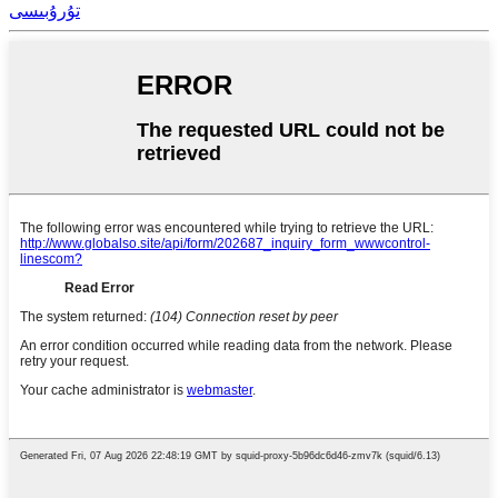
تۇرۇبىسى