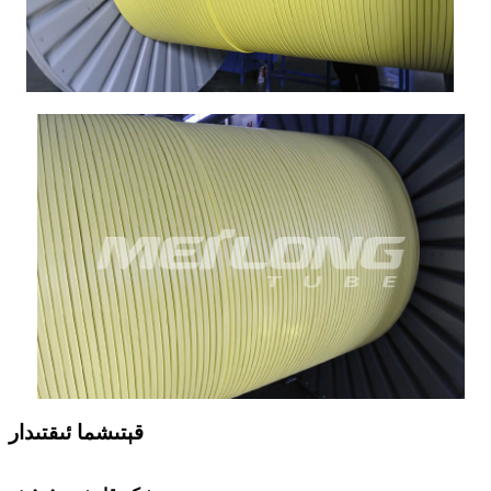
قېتىشما ئىقتىدار