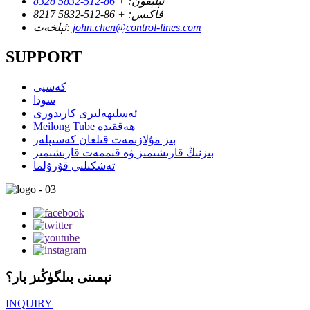
تېلېفون:
+ 86-512-5832 8328
فاكىس:
+ 86-512-5832 8217
john.chen@control-lines.com
ئېلخەت:
SUPPORT
كەسپى
سودا
ئەسلىھەلىرى كارىدورى
Meilong Tube ھەققىدە
بىز مۇلازىمەت قىلغان كەسىپلەر
بىزنىڭ قارىشىمىز ۋە قىممەت قارىشىمىز
تەشكىلىي قۇرۇلما
نېمىنى بىلگۈڭىز بار؟
INQUIRY