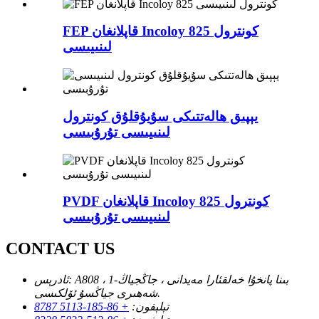
FEP قاپلانغان Incoloy 825 كونترول
لىنىيىسى
يېپىق ھالەتتىكى سۇيۇقلۇق كونترول
لىنىيىسى تۇرۇبىسى
PVDF قاپلانغان Incoloy 825 كونترول
لىنىيىسى تۇرۇبىسى
CONTACT US
A808 ، 1-بىنا پانخۇا خەلقئارا مەيدانى ، جاڭجياڭ
ئادرېس:
شەھىرى جياڭسۇ ئۆلكىسى.
تېلېفون:
+ 86-185-5113 8787