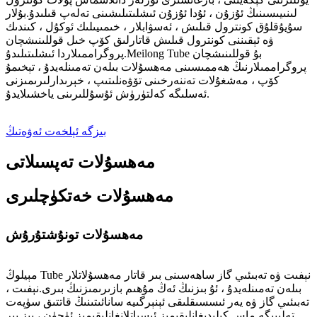
لىنىيىسىنىڭ ئۇزۇن ، ئۇدا ئۇزۇن ئىشلىتىلىشىنى تەلەپ قىلىدۇ.بۇلار
سۇيۇقلۇق كونترول قىلىش ، ئەسۋابلار ، خىمىيىلىك ئوكۇل ، كىندىك
ۋە ئېقىننى كونترول قىلىش قاتارلىق كۆپ خىل قوللىنىشچان
پروگراممىلاردا ئىشلىتىلىدۇ.Meilong Tube بۇ قوللىنىشچان
پروگراممىلارنىڭ ھەممىسىنى مەھسۇلات بىلەن تەمىنلەيدۇ ، تېخىمۇ
كۆپ ، مەشغۇلات تەننەرخىنى تۆۋەنلىتىپ ، خېرىدارلىرىمىزنى
ئەسلىگە كەلتۈرۈش ئۇسۇللىرىنى ياخشىلايدۇ.
بىزگە ئېلخەت ئەۋەتىڭ
مەھسۇلات تەپسىلاتى
مەھسۇلات خەتكۈچلىرى
مەھسۇلات تونۇشتۇرۇش
مېيلوڭ Tube نېفىت ۋە تەبىئىي گاز ساھەسىنى بىر قاتار مەھسۇلاتلار
بىلەن تەمىنلەيدۇ ، ئۇ بىزنىڭ ئەڭ مۇھىم بازىرىمىزنىڭ بىرى.نېفىت ،
تەبىئىي گاز ۋە يەر ئىسسىقلىقى ئېنېرگىيە سانائىتىنىڭ قاتتىق سۈپەت
تەلىپىگە ماس كېلىدىغانلىقىمىز ئىسپاتلانغانلىقىمىز ئۈچۈن ، بىز بىر