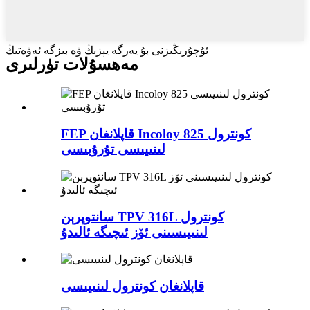
ئۇچۇرىڭىزنى بۇ يەرگە يېزىڭ ۋە بىزگە ئەۋەتىڭ
مەھسۇلات تۈرلىرى
FEP قاپلانغان Incoloy 825 كونترول
لىنىيىسى تۇرۇبىسى
سانتوپرېن TPV 316L كونترول
لىنىيىسىنى ئۆز ئىچىگە ئالىدۇ
قاپلانغان كونترول لىنىيىسى