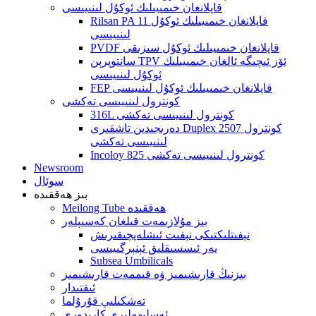
قاپلانغان خىمىيىلىك ئوكۇل لىنىيىسى
Rilsan PA 11 قاپلانغان خىمىيىلىك ئوكۇل
لىنىيىسى
PVDF قاپلانغان خىمىيىلىك ئوكۇل سىزىقى
سانتوپرېن TPV ئۆز ئىچىگە ئالغان خىمىيىلىك
ئوكۇل لىنىيىسى
FEP قاپلانغان خىمىيىلىك ئوكۇل لىنىيىسى
كونترول لىنىيىسى تەكشى
316L كونترول لىنىيىسى تەكشى
دەرىجىدىن تاشقىرى Duplex 2507 كونترول
لىنىيىسى تەكشى
Incoloy 825 كونترول لىنىيىسى تەكشى
Newsroom
سوئال
بىز ھەققىدە
Meilong Tube ھەققىدە
بىز مۇلازىمەت قىلغان كەسىپلەر
نېفىتلىكتىكى نېفىت ئىشلەپچىقىرىش
يەر ئىسسىقلىق ئېنېرگىيىسى
Subsea Umbilicals
بىزنىڭ قارىشىمىز ۋە قىممەت قارىشىمىز
ئىقتىدار
تەشكىلىي قۇرۇلما
ئەسلىھەلىرى كارىدورى