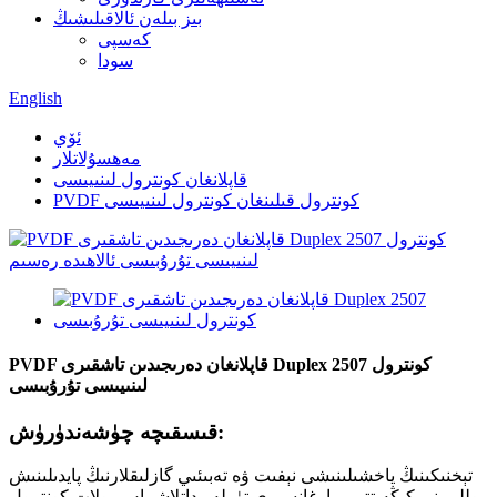
بىز بىلەن ئالاقىلىشىڭ
كەسپى
سودا
English
ئۆي
مەھسۇلاتلار
قاپلانغان كونترول لىنىيىسى
PVDF كونترول قىلىنغان كونترول لىنىيىسى
PVDF قاپلانغان دەرىجىدىن تاشقىرى Duplex 2507 كونترول
لىنىيىسى تۇرۇبىسى
قىسقىچە چۈشەندۈرۈش:
تېخنىكىنىڭ ياخشىلىنىشى نېفىت ۋە تەبىئىي گازلىقلارنىڭ پايدىلىنىش
يوللىرىنى كېڭەيتتى ، بارغانسىرى تۈرلەر داتلاشماس پولات كونترول