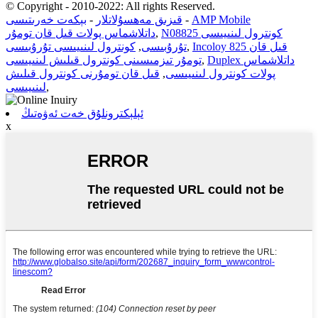
© Copyright - 2010-2022: All rights Reserved.
AMP Mobile
-
قىزىق مەھسۇلاتلار
-
بېكەت خەرىتىسى
N08825 كونترول لىنىيىسى
,
داتلاشماس پولات قىل قان تومۇر
Incoloy 825 قىل قان
,
تۇرۇبىسى
,
كونترول لىنىيىسى تۇرۇبىسى
Duplex داتلاشماس
,
تومۇر تىزمىسىنى كونترول قىلىش لىنىيىسى
پولات كونترول لىنىيىسى
,
قىل قان تومۇرنى كونترول قىلىش
,
لىنىيىسى
ئېلېكترونلۇق خەت ئەۋەتىڭ
x