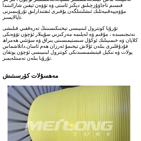
قىسىم تاجاۋۇزچىلىق دېڭىز ئاستى ۋە تۆۋەن ئېقىن شارائىتىدا
مۇۋەپپەقىيەتلىك ئىشلىتىلگەن يۇقىرى ئىقتىدارلىق تۇرۇبىمىزنى
تاپالايسىز.
تۇرۇبا كونترول لىنىيىسى تېخنىكىسىنىڭ تەرەققىي قىلىشى
نەتىجىسىدە ، مۇقىم ۋە لەيلىمە مەركىزىي سۇپىلار ئۈچۈن تۆۋەنكى
كلاپان ۋە خىمىيىلىك ئوكۇل سىستېمىسىنى يىراق ۋە سۈنئىي ھەمراھ
قۇدۇقلىرى بىلەن ئۇلاش تېخىمۇ ئەرزان ھەم ئاسان.داتلاشماس
پولات ۋە نىكېل قېتىشمىسىدىكى كونترول لىنىيىسى ئۈچۈن يوتقان
تۇرۇبا بىلەن تەمىنلەيمىز.
مەھسۇلات كۆرسىتىش