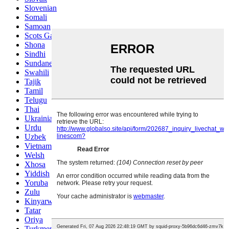
Slovenian
Somali
Samoan
Scots Gaelic
Shona
Sindhi
Sundanese
Swahili
Tajik
Tamil
Telugu
Thai
Ukrainian
Urdu
Uzbek
Vietnamese
Welsh
Xhosa
Yiddish
Yoruba
Zulu
Kinyarwanda
Tatar
Oriya
Turkmen